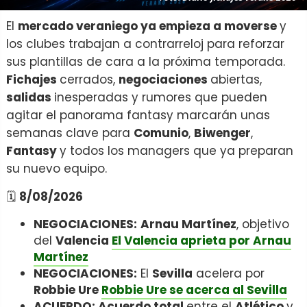
El
mercado veraniego ya empieza a moverse
y
los clubes trabajan a contrarreloj para reforzar
sus plantillas de cara a la próxima temporada.
Fichajes
cerrados,
negociaciones
abiertas,
salidas
inesperadas y rumores que pueden
agitar el panorama fantasy marcarán unas
semanas clave para
Comunio
,
Biwenger
,
Fantasy
y todos los managers que ya preparan
su nuevo equipo.
🗓️
8/08/2026
NEGOCIACIONES:
Arnau Martínez
, objetivo
del
Valencia
El Valencia aprieta por Arnau
Martínez
NEGOCIACIONES:
El
Sevilla
acelera por
Robbie Ure
Robbie Ure se acerca al Sevilla
ACUERDO: Acuerdo total
entre el
Atlético
y