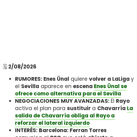
🗓️
2/08/2026
RUMORES: Enes Ünal
quiere
volver a LaLiga
y
el
Sevilla
aparece en
escena
Enes Ünal se
ofrece como alternativa para el Sevilla
NEGOCIACIONES MUY AVANZADAS:
El
Rayo
activa el plan para
sustituir
a
Chavarría
La
salida de Chavarría obliga al Rayo a
reforzar el lateral izquierdo
INTERÉS: Barcelona: Ferran Torres