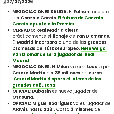
🗓️
27/07/2026
NEGOCIACIONES SALIDA:
El
Fulham
acelera
por
Gonzalo García
El futuro de Gonzalo
García apunta a la Premier
CERRADO:
Real Madrid
cierra
prácticamente el
fichaje
de
Yan Diomande
.
El
Madrid
incorpora
a una de las
grandes
promesas
del
fútbol europeo.
Here we go:
Yan Diomande será jugador del Real
Madrid
NEGOCIACIONES:
El
Milan
va con
todo
a por
Gerard Martín
por
35 millones
de
euros
Gerard Martín dispara el interés de los
grandes de Europa
OFICIAL
:
Dubasin
es nuevo jugador de
Osasuna
.
OFICIAL:
Miguel Rodríguez
ya es jugador del
Alavés
hasta 2031.
Costó
3 millones
de