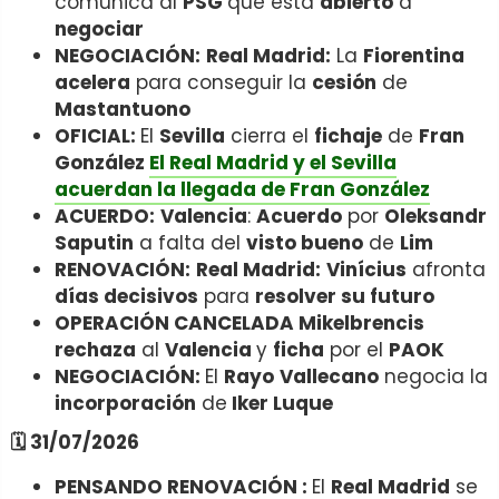
comunica al
PSG
que está
abierto
a
negociar
NEGOCIACIÓN:
Real Madrid:
La
Fiorentina
acelera
para conseguir la
cesión
de
Mastantuono
OFICIAL:
El
Sevilla
cierra el
fichaje
de
Fran
González
El Real Madrid y el Sevilla
acuerdan la llegada de Fran González
ACUERDO:
Valencia
:
Acuerdo
por
Oleksandr
Saputin
a falta del
visto bueno
de
Lim
RENOVACIÓN:
Real Madrid:
Vinícius
afronta
días decisivos
para
resolver su futuro
OPERACIÓN CANCELADA Mikelbrencis
rechaza
al
Valencia
y
ficha
por el
PAOK
NEGOCIACIÓN:
El
Rayo
Vallecano
negocia la
incorporación
de
Iker Luque
🗓️ 31/07/2026
PENSANDO RENOVACIÓN :
El
Real Madrid
se