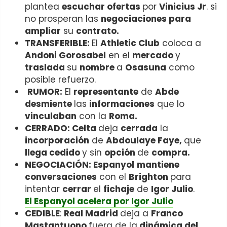
plantea
escuchar ofertas
por
Vinicius Jr
. si
no prosperan las
negociaciones para
ampliar
su
contrato.
TRANSFERIBLE:
El
Athletic Club
coloca a
Andoni Gorosabel
en el
mercado
y
traslada
su
nombre
a
Osasuna
como
posible refuerzo.
RUMOR:
El
representante
de
Abde
desmiente
las
informaciones
que lo
vinculaban
con la
Roma.
CERRADO: Celta
deja
cerrada
la
incorporación
de
Abdoulaye Faye,
que
llega cedido
y sin
opción
de
compra.
NEGOCIACIÓN: Espanyol
mantiene
conversaciones
con el
Brighton
para
intentar
cerrar
el
fichaje
de
Igor Julio
.
El Espanyol acelera por Igor Julio
CEDIBLE
:
Real Madrid
deja a
Franco
Mastantuono
fuera de la
dinámica del