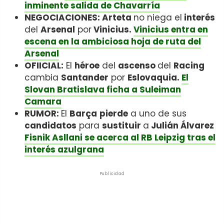
inminente salida de Chavarría
NEGOCIACIONES: Arteta
no niega el
interés
del
Arsenal
por
Vinicius.
Vinicius entra en
escena en la ambiciosa hoja de ruta del
Arsenal
OFIICIAL:
El
héroe
del
ascenso
del
Racing
cambia
Santander
por
Eslovaquia.
El
Slovan Bratislava ficha a Suleiman
Camara
RUMOR:
El
Barça
pierde
a uno de sus
candidatos
para
sustituir
a
Julián Álvarez
Fisnik Asllani se acerca al RB Leipzig tras el
interés azulgrana
Publicidad