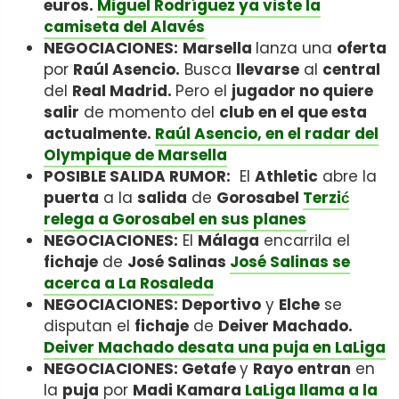
euros.
Miguel Rodríguez ya viste la
camiseta del Alavés
NEGOCIACIONES:
Marsella
lanza una
oferta
por
Raúl Asencio.
Busca
llevarse
al
central
del
Real Madrid.
Pero el
jugador no quiere
salir
de momento del
club en el que esta
actualmente.
Raúl Asencio, en el radar del
Olympique de Marsella
POSIBLE SALIDA RUMOR:
El
Athletic
abre la
puerta
a la
salida
de
Gorosabel
Terzić
relega a Gorosabel en sus planes
NEGOCIACIONES:
El
Málaga
encarrila el
fichaje
de
José Salinas
José Salinas se
acerca a La Rosaleda
NEGOCIACIONES: Deportivo
y
Elche
se
disputan el
fichaje
de
Deiver Machado.
Deiver Machado desata una puja en LaLiga
NEGOCIACIONES: Getafe
y
Rayo
entran
en
la
puja
por
Madi Kamara
LaLiga llama a la