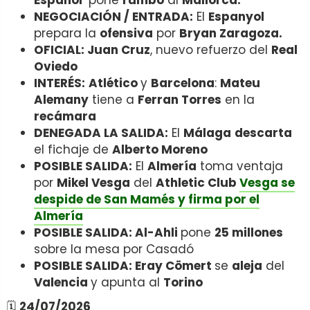
Español
pone
rumbo
al
Mallorca.
NEGOCIACIÓN / ENTRADA:
El
Espanyol
prepara la
ofensiva
por
Bryan Zaragoza.
OFICIAL: Juan Cruz
, nuevo refuerzo del
Real
Oviedo
INTERÉS:
Atlético
y
Barcelona
:
Mateu
Alemany
tiene a
Ferran Torres
en la
recámara
DENEGADA LA SALIDA:
El
Málaga
descarta
el fichaje de
Alberto Moreno
POSIBLE SALIDA:
El
Almería
toma ventaja
por
Mikel Vesga
del
Athletic Club
Vesga se
despide de San Mamés y firma por el
Almería
POSIBLE SALIDA: Al-Ahli
pone
25 millones
sobre la mesa por Casadó
POSIBLE SALIDA: Eray Cömert
se
aleja
del
Valencia
y apunta al
Torino
🗓️
24/07/2026