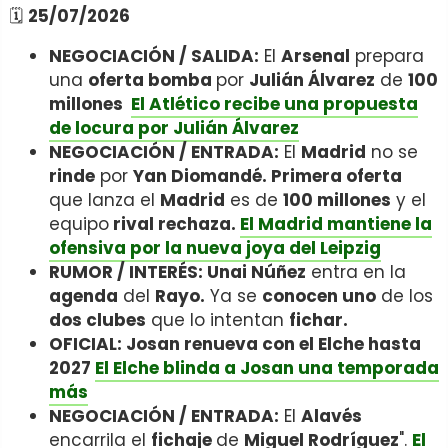
🗓️
25/07/2026
NEGOCIACIÓN / SALIDA:
El
Arsenal
prepara
una
oferta bomba
por
Julián Álvarez
de
100
millones
El Atlético recibe una propuesta
de locura por Julián Álvarez
NEGOCIACIÓN / ENTRADA:
El
Madrid
no se
rinde
por
Yan Diomandé. Primera oferta
que lanza el
Madrid
es de
100 millones
y el
equipo
rival rechaza.
El Madrid mantiene la
ofensiva por la nueva joya del Leipzig
RUMOR / INTERÉS: Unai Núñez
entra en la
agenda
del
Rayo.
Ya se
conocen uno
de los
dos clubes
que lo intentan
fichar.
OFICIAL: Josan renueva con el Elche hasta
2027
El Elche blinda a Josan una temporada
más
NEGOCIACIÓN / ENTRADA:
El
Alavés
encarrila el
fichaje
de
Miguel Rodríguez
".
El