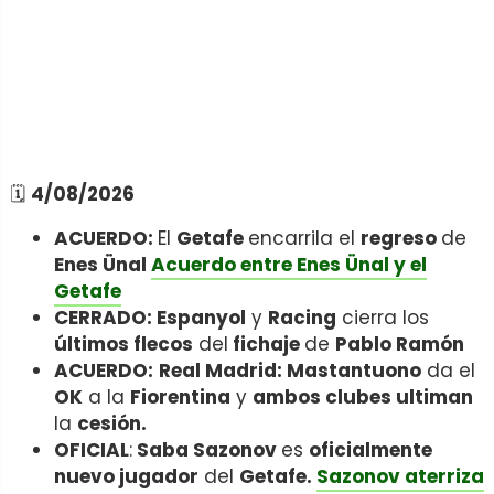
🗓️
4/08/2026
ACUERDO:
El
Getafe
encarrila el
regreso
de
Enes Ünal
Acuerdo entre Enes Ünal y el
Getafe
CERRADO: Espanyol
y
Racing
cierra los
últimos flecos
del
fichaje
de
Pablo Ramón
ACUERDO:
Real Madrid: Mastantuono
da el
OK
a la
Fiorentina
y
ambos clubes ultiman
la
cesión.
OFICIAL
:
Saba Sazonov
es
oficialmente
nuevo jugador
del
Getafe.
Sazonov aterriza