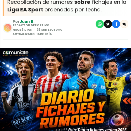
Recopilación de rumores
sobre
fichajes en la
Liga EA Sport
ordenados por fecha.
Por
Juan B.
REDACTOR DEPORTIVO
HACE 3 DÍAS
33 MIN LECTURA
ACTUALIZADO HACE 1 DÍA
Foto:
Diario fichajes verano 2026