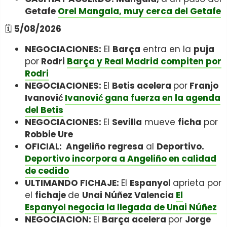
Getafe
Orel Mangala, muy cerca del Getafe
🗓️
5/08/2026
NEGOCIACIONES:
El
Barça
entra en la
puja
por
Rodri
Barça y Real Madrid compiten por
Rodri
NEGOCIACIONES:
El
Betis acelera
por
Franjo
Ivanović
Ivanović gana fuerza en la agenda
del Betis
NEGOCIACIONES:
El
Sevilla
mueve
ficha
por
Robbie Ure
OFICIAL: Angeliño
regresa
al
Deportivo.
Deportivo incorpora a Angeliño en calidad
de cedido
ULTIMANDO FICHAJE:
El
Espanyol
aprieta por
el
fichaje
de
Unai Núñez Valencia
El
Espanyol negocia la llegada de Unai Núñez
NEGOCIACION:
El
Barça acelera
por
Jorge