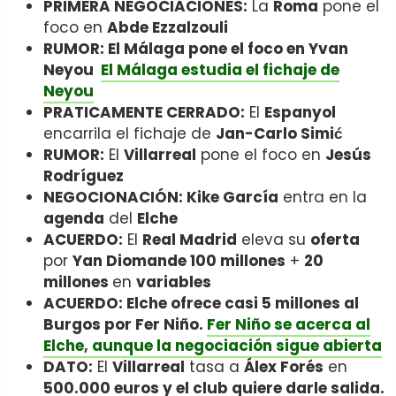
PRIMERA NEGOCIACIONES:
La
Roma
pone el
foco en
Abde Ezzalzouli
RUMOR: El Málaga pone el foco en Yvan
Neyou
El Málaga estudia el fichaje de
Neyou
PRATICAMENTE CERRADO:
El
Espanyol
encarrila el fichaje de
Jan-Carlo Simić
RUMOR:
El
Villarreal
pone el foco en
Jesús
Rodríguez
NEGOCIONACIÓN: Kike García
entra en la
agenda
del
Elche
ACUERDO:
El
Real Madrid
eleva su
oferta
por
Yan Diomande 100 millones
+
20
millones
en
variables
ACUERDO: Elche ofrece casi 5 millones al
Burgos por Fer Niño.
Fer Niño se acerca al
Elche, aunque la negociación sigue abierta
DATO:
El
Villarreal
tasa a
Álex Forés
en
500.000 euros y el club quiere darle salida.