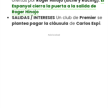
ofertas por
Roger Hinojo
(Elche y Racing).
El
Espanyol cierra la puerta a la salida de
Roger Hinojo
SALIDAS / INTERESES
Un club de
Premier
se
plantea pagar la cláusula
de
Carlos Espí
.
Publicidad