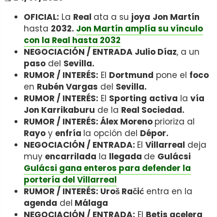
OFICIAL:
La
Real
ata a su
joya
Jon Martín
hasta
2032.
Jon Martín amplía su vínculo
con la Real hasta 2032
NEGOCIACIÓN / ENTRADA Julio Díaz
, a un
paso
del
Sevilla.
RUMOR / INTERÉS:
El
Dortmund
pone el
foco
en
Rubén Vargas
del
Sevilla.
RUMOR / INTERÉS:
El
Sporting
activa
la
vía
Jon Karrikaburu
de la
Real Sociedad.
RUMOR / INTERÉS: Álex Moreno
prioriza al
Rayo
y
enfría
la opción del
Dépor.
NEGOCIACIÓN / ENTRADA:
El
Villarreal
deja
muy
encarrilada
la
llegada
de
Gulácsi
Gulácsi gana enteros para defender la
portería del Villarreal
RUMOR / INTERÉS: Uroš Račić
entra en la
agenda
del
Málaga
NEGOCIACIÓN / ENTRADA:
El
Betis acelera