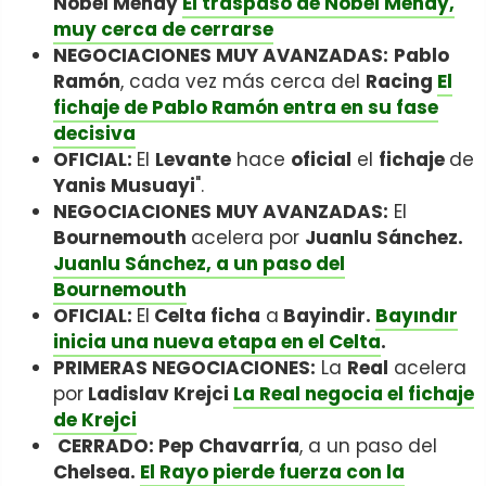
Nobel Mendy
El traspaso de Nobel Mendy,
muy cerca de cerrarse
NEGOCIACIONES MUY AVANZADAS:
Pablo
Ramón
, cada vez más cerca del
Racing
El
fichaje de Pablo Ramón entra en su fase
decisiva
OFICIAL:
El
Levante
hace
oficial
el
fichaje
de
Yanis Musuayi
".
NEGOCIACIONES MUY AVANZADAS:
El
Bournemouth
acelera por
Juanlu Sánchez.
Juanlu Sánchez, a un paso del
Bournemouth
OFICIAL:
El
Celta ficha
a
Bayindir.
Bayındır
inicia una nueva etapa en el Celta
.
PRIMERAS NEGOCIACIONES:
La
Real
acelera
por
Ladislav Krejci
La Real negocia el fichaje
de Krejci
CERRADO: Pep Chavarría
, a un paso del
Chelsea.
El Rayo pierde fuerza con la