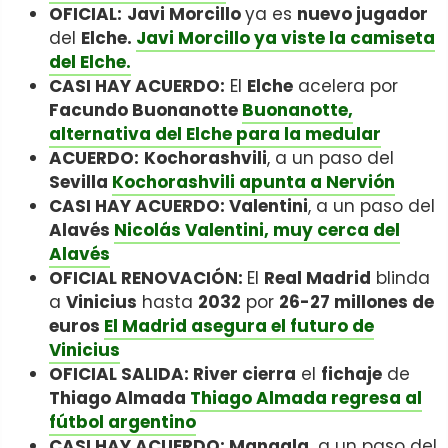
OFICIAL:
Javi Morcillo
ya es
nuevo jugador
del
Elche.
Javi Morcillo ya viste la camiseta
del Elche.
CASI HAY ACUERDO:
El
Elche
acelera por
Facundo Buonanotte
Buonanotte,
alternativa del Elche para la medular
ACUERDO:
Kochorashvili
, a un paso del
Sevilla
Kochorashvili apunta a Nervión
CASI HAY ACUERDO: Valentini
, a un paso del
Alavés
Nicolás Valentini, muy cerca del
Alavés
OFICIAL RENOVACIÓN:
El
Real Madrid
blinda
a
Vinicius
hasta
2032
por
26-27 millones de
euros
El Madrid asegura el futuro de
Vinicius
OFICIAL SALIDA: River cierra
el
fichaje
de
Thiago Almada
Thiago Almada regresa al
fútbol argentino
CASI HAY ACUERDO: Mangala,
a un paso del