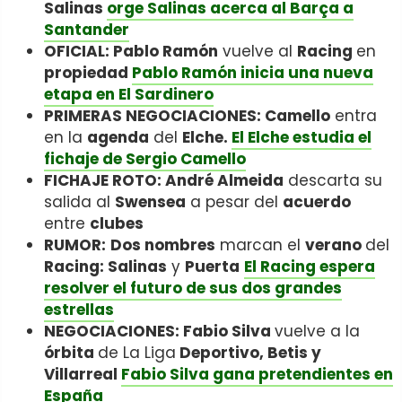
Salinas
orge Salinas acerca al Barça a
Santander
OFICIAL: Pablo Ramón
vuelve al
Racing
en
propiedad
Pablo Ramón inicia una nueva
etapa en El Sardinero
PRIMERAS NEGOCIACIONES: Camello
entra
en la
agenda
del
Elche.
El Elche estudia el
fichaje de Sergio Camello
FICHAJE ROTO: André Almeida
descarta su
salida al
Swensea
a pesar del
acuerdo
entre
clubes
RUMOR:
Dos nombres
marcan el
verano
del
Racing: Salinas
y
Puerta
El Racing espera
resolver el futuro de sus dos grandes
estrellas
NEGOCIACIONES: Fabio Silva
vuelve a la
órbita
de La Liga
Deportivo, Betis y
Villarreal
Fabio Silva gana pretendientes en
España