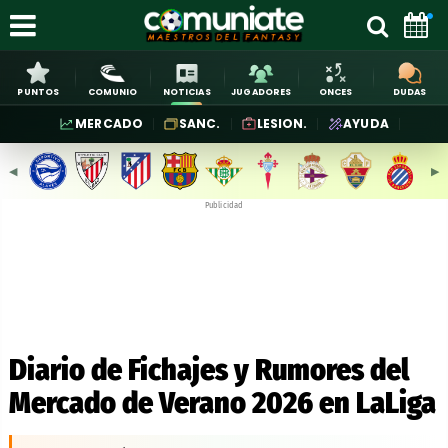
PUNTOS
COMUNIO
NOTICIAS
JUGADORES
ONCES
DUDAS
MERCADO
SANC.
LESION.
AYUDA
◀︎
▶︎
Publicidad
Diario de Fichajes y Rumores del
Mercado de Verano 2026 en LaLiga