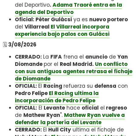
del Deportivo
.
Adama Traoré entra en la
agenda del Deportivo
Oficial: Péter Gulácsi
ya es
nuevo portero
del
Villarreal
El Villarreal incorpora
experiencia bajo palos con Gulácsi
🗓️
3/08/2026
CERRADO:
La
FIFA
frena el
anuncio
de
Yan
Diomande
por el
Real Madrid.
Un conflicto
con sus antiguos agentes retrasa el fichaje
de Diomande
OFICIAL:
El
Racing
refuerza su
defensa
con
Pedro Felipe
El Racing ultima la
incorporación de Pedro Felipe
OFICIAL:
El
Levante
hace
oficial
el
regreso
de
Mathew Ryan
".
Mathew Ryan vuelve a
defender la portería del Levante
CERRADO:
El
Hull City
ultima el fichaje de