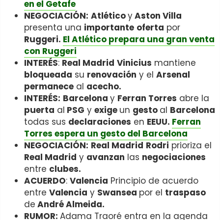
en el Getafe
NEGOCIACIÓN:
Atlético
y
Aston Villa
presenta una
importante
oferta
por
Ruggeri.
El Atlético prepara una gran venta
con Ruggeri
INTERÉS
:
Real Madrid
Vinicius
mantiene
bloqueada
su
renovación
y el
Arsenal
permanece
al
acecho.
INTERÉS:
Barcelona
y
Ferran Torres
abre la
puerta
al
PSG
y
exige
un
gesto
al
Barcelona
todas sus
declaraciones
en
EEUU.
Ferran
Torres espera un gesto del Barcelona
NEGOCIACIÓN:
Real Madrid
Rodri
prioriza el
Real Madrid
y
avanzan
las
negociaciones
entre
clubes.
ACUERDO
:
Valencia
Principio de acuerdo
entre
Valencia
y
Swansea
por el
traspaso
de
André Almeida.
RUMOR:
Adama Traoré entra en la agenda