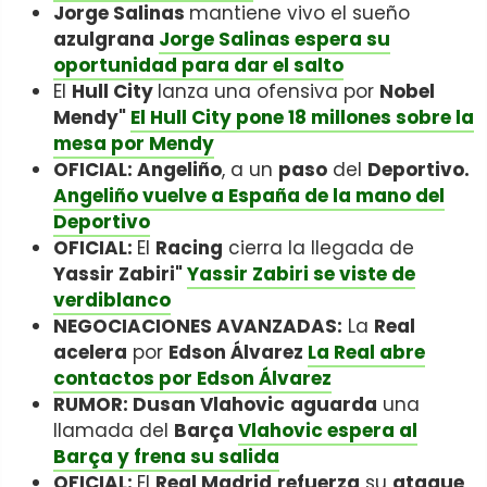
Jorge Salinas
mantiene vivo el sueño
azulgrana
Jorge Salinas espera su
oportunidad para dar el salto
El
Hull City
lanza una ofensiva por
Nobel
Mendy"
El Hull City pone 18 millones sobre la
mesa por Mendy
OFICIAL: Angeliño
, a un
paso
del
Deportivo.
Angeliño vuelve a España de la mano del
Deportivo
OFICIAL:
El
Racing
cierra la llegada de
Yassir Zabiri"
Yassir Zabiri se viste de
verdiblanco
NEGOCIACIONES AVANZADAS:
La
Real
acelera
por
Edson Álvarez
La Real abre
contactos por Edson Álvarez
RUMOR: Dusan Vlahovic
aguarda
una
llamada del
Barça
Vlahovic espera al
Barça y frena su salida
OFICIAL:
El
Real Madrid
refuerza
su
ataque