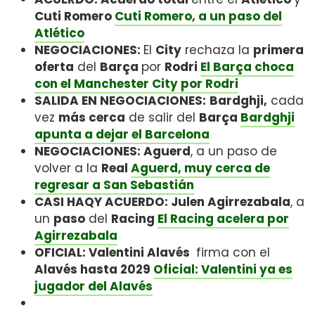
Cuti Romero
Cuti Romero, a un paso del
Atlético
NEGOCIACIONES:
El
City
rechaza la
primera
oferta
del
Barça
por
Rodri
El Barça choca
con el Manchester City por Rodri
SALIDA EN NEGOCIACIONES:
Bardghji,
cada
vez
más cerca
de salir del
Barça
Bardghji
apunta a dejar el Barcelona
NEGOCIACIONES: Aguerd
, a un paso de
volver a la
Real
Aguerd, muy cerca de
regresar a San Sebastián
CASI HAQY ACUERDO: Julen Agirrezabala
, a
un
paso
del
Racing
El Racing acelera por
Agirrezabala
OFICIAL: Valentini Alavés
firma con el
Alavés hasta 2029
Oficial: Valentini ya es
jugador del Alavés