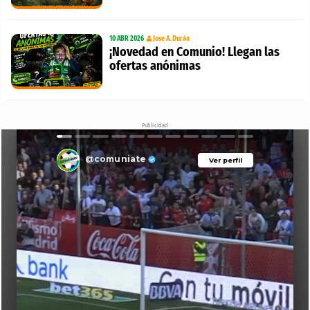
10 ABR 2026
Jose A. Durán
¡Novedad en Comunio! Llegan las
ofertas anónimas
Publicidad
@comuniate
Ver perfil
Ver perfil