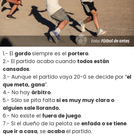
Foto:
Fútbol de antes
1.- El
gordo
siempre es el
portero
.
2.- El partido acaba cuando
todos están
cansados
.
3.- Aunque el partido vaya 20-0 se decide por “
el
que meta, gana
”.
4.- No hay
árbitro
.
5.- Sólo se pita falta
si es muy muy clara o
alguien sale llorando.
6.- No existe el
fuera de juego
.
7.- Si el dueño de la pelota se
enfada o se tiene
que ir a casa
, se
acaba
el partido.