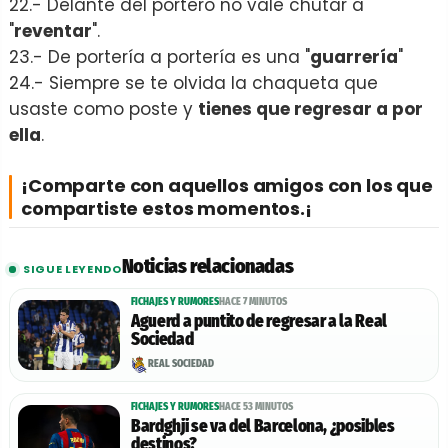
22.- Delante del portero no vale chutar a
"
reventar
".
23.- De portería a portería es una "
guarrería
"
24.- Siempre se te olvida la chaqueta que
usaste como poste y
tienes que regresar a por
ella
.
¡Comparte con aquellos
amigos
con los que
compartiste
estos momentos.¡
Noticias relacionadas
SIGUE LEYENDO
FICHAJES Y RUMORES
HACE 7 MINUTOS
Aguerd a puntito de regresar a la Real
Sociedad
REAL SOCIEDAD
FICHAJES Y RUMORES
HACE 53 MINUTOS
Bardghji se va del Barcelona, ¿posibles
destinos?