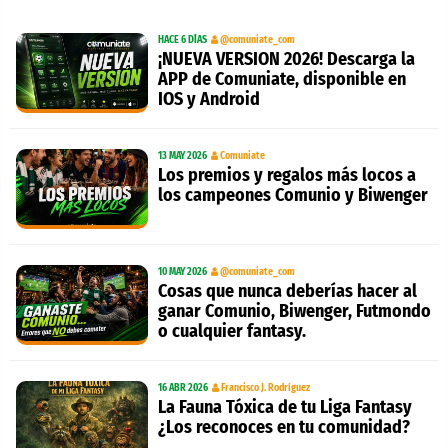
HACE 6 DÍAS
@comuniate_com
¡NUEVA VERSION 2026! Descarga la
APP de Comuniate, disponible en
IOS y Android
13 MAY 2026
Comuniate
Los premios y regalos más locos a
los campeones Comunio y Biwenger
10 MAY 2026
@comuniate_com
Cosas que nunca deberías hacer al
ganar Comunio, Biwenger, Futmondo
o cualquier fantasy.
16 ABR 2026
Francisco J. Rodríguez
La Fauna Tóxica de tu Liga Fantasy
¿Los reconoces en tu comunidad?