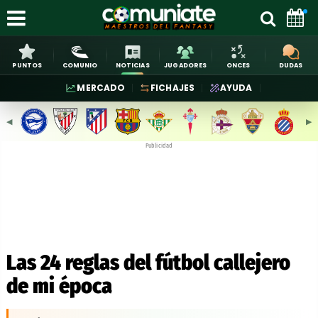
PUNTOS
COMUNIO
NOTICIAS
JUGADORES
ONCES
DUDAS
MERCADO
FICHAJES
AYUDA
◀︎
▶︎
Publicidad
Las 24 reglas del fútbol callejero
de mi época