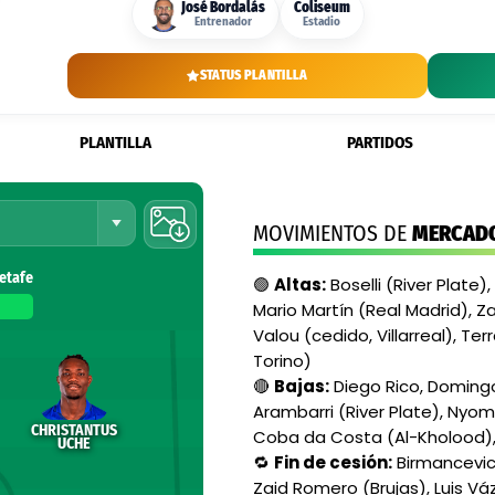
José Bordalás
Coliseum
Entrenador
Estadio
STATUS PLANTILLA
PLANTILLA
PARTIDOS
MOVIMIENTOS DE
MERCAD
etafe
🟢
Altas:
Boselli (River Plate)
Mario Martín (Real Madrid), Z
Valou (cedido, Villarreal), Terra
Torino)
🔴
Bajas:
Diego Rico, Domingos
Arambarri (River Plate), Nyo
CHRISTANTUS
Coba da Costa (Al-Kholood), 
UCHE
🔁
Fin de cesión:
Birmancevic 
Zaid Romero (Brujas), Luis V