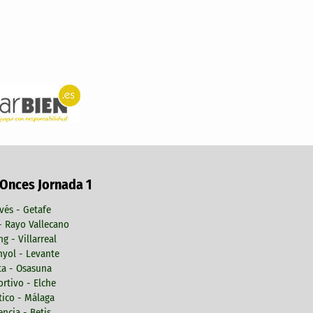
 Onces Jornada 1
vés - Getafe
 - Rayo Vallecano
ng - Villarreal
yol - Levante
ta - Osasuna
rtivo - Elche
tico - Málaga
encia - Betis