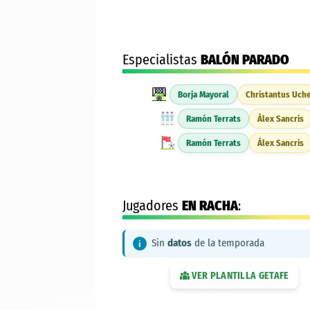
Especialistas
BALÓN PARADO
Borja Mayoral
Christantus Uch
Ramón Terrats
Álex Sancris
Ramón Terrats
Álex Sancris
Jugadores
EN RACHA
:
Sin
datos
de la temporada
VER PLANTILLA
GETAFE