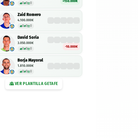
+150.000€
0
0
0
Zaid Romero
4.100.000€
0
0
0
David Soria
3.050.000€
-10.000€
0
0
0
Borja Mayoral
1.810.000€
0
0
0
VER PLANTILLA
GETAFE