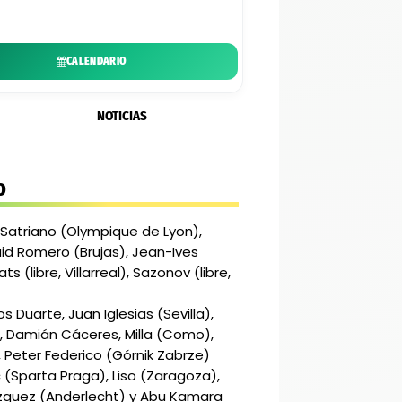
CALENDARIO
NOTICIAS
O
, Satriano (Olympique de Lyon),
aid Romero (Brujas), Jean-Ives
ts (libre, Villarreal), Sazonov (libre,
 Duarte, Juan Iglesias (Sevilla),
m, Damián Cáceres, Milla (Como),
Peter Federico (Górnik Zabrze)
(Sparta Praga), Liso (Zaragoza),
ázquez (Anderlecht) y Abu Kamara