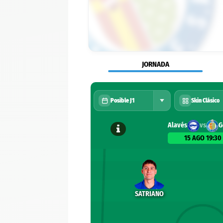
JORNADA
Posible J1
Skin Clásico
Alavés
vs
G
15 AGO
19:30
SATRIANO