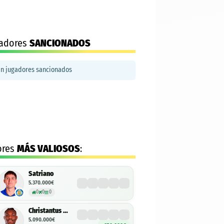
adores
SANCIONADOS
in jugadores sancionados
ores
MÁS VALIOSOS
:
Satriano
5.370.000€
0
0
0
Christantus Uche
5.090.000€