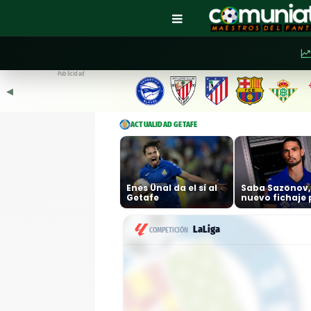
Publicidad
◀︎
ACTUALIDAD GETAFE
Enes Ünal da el sí al
Saba Sazonov,
Getafe
nuevo fichaje
la defensa del
Getafe
LaLiga
COMPETICIÓN