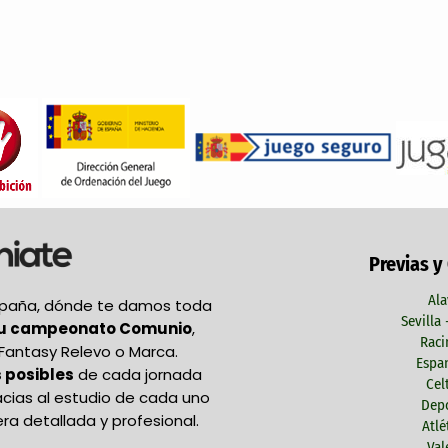
Previas y
Ala
España, dónde te damos toda
Sevilla
tu campeonato Comunio
,
Raci
Fantasy Relevo o Marca.
Espan
 posibles
de cada jornada
Cel
acias al estudio de cada uno
Depo
ra detallada y profesional.
Atlé
Val