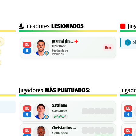
Jugadores
LESIONADOS
Jug
Juanmi Jiménez
e
S
DL
LESIONADO
Baja
0
Pendiente de
evolución
Jugadores
MÁS PUNTUADOS
:
Jugad
Satriano
DL
DL
5.370.000€
0
0
0
0
0
Christantus Uche
DL
DL
5.090.000€