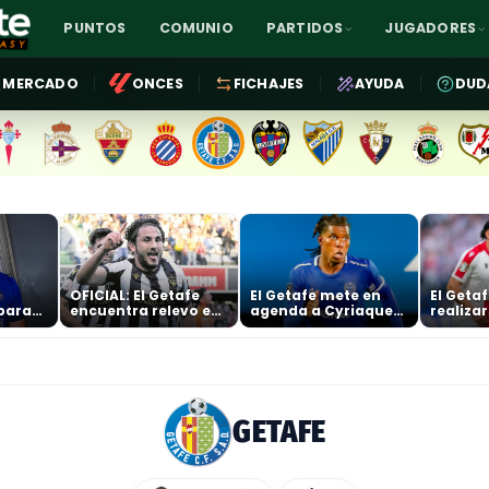
PUNTOS
COMUNIO
PARTIDOS
JUGADORES
MERCADO
ONCES
FICHAJES
AYUDA
DUD
OFICIAL: El Getafe
El Getafe mete en
El Geta
 para
encuentra relevo en
agenda a Cyriaque
realiza
la medular con
Irié
fichaje 
Kochorashvili
medula
GETAFE