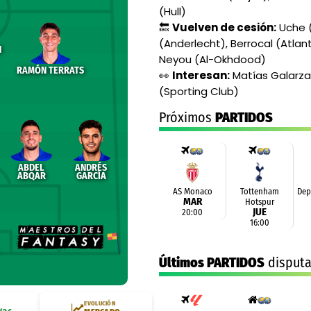
(Hull)
🔙
Vuelven de cesión:
Uche (
(Anderlecht), Berrocal (Atlant
N
Neyou (Al-Okhdood)
RAMÓN TERRATS
👀
Interesan:
Matías Galarza 
(Sporting Club)
Próximos
PARTIDOS
ABDEL
ANDRÉS
ABQAR
GARCÍA
AS Monaco
Tottenham
Dep
MAR
Hotspur
Partido
JUE
20:00
amistoso
Partido
16:00
amistoso
Últimos PARTIDOS
disput
EVOLUCIÓN