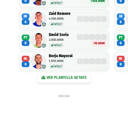
0
0
+150.000€
0
0
0
Zaid Romero
DF
DF
4.100.000€
0
0
0
0
0
David Soria
PT
PT
3.050.000€
0
0
-10.000€
0
0
0
Borja Mayoral
DL
DL
1.810.000€
0
0
0
0
0
VER PLANTILLA
GETAFE
Publicidad