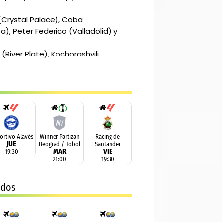
Crystal Palace), Coba
a), Peter Federico (Valladolid) y
(River Plate), Kochorashvili
ortivo Alavés
Winner Partizan
Racing de
JUE
Beograd / Tobol
Santander
Jornada
MAR
VIE
19:30
1
UEFA
Jornada
21:00
19:30
Conference
2
League
ados