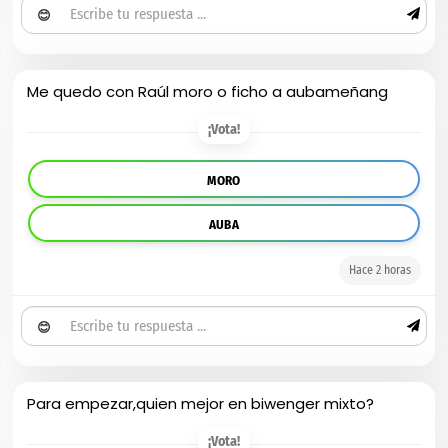
😊
Me quedo con Raúl moro o ficho a aubameñang
¡Vota!
MORO
AUBA
Hace 2 horas
😊
Para empezar,quien mejor en biwenger mixto?
¡Vota!