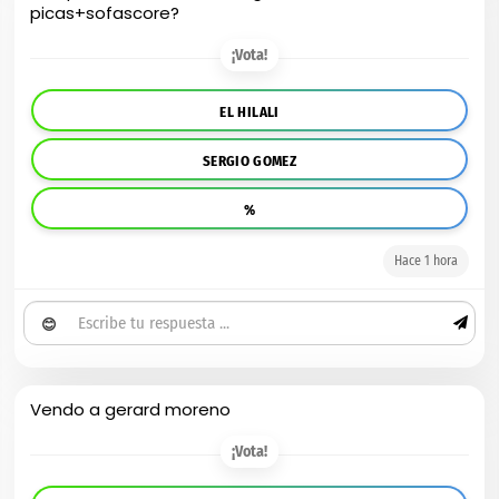
picas+sofascore?
¡Vota!
EL HILALI
SERGIO GOMEZ
%
Hace 1 hora
😊
Vendo a gerard moreno
¡Vota!