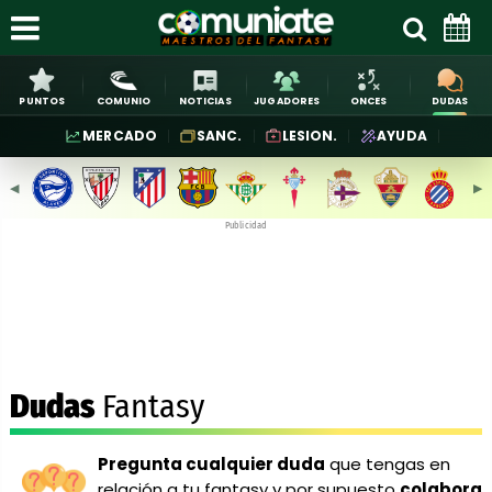
PUNTOS
COMUNIO
NOTICIAS
JUGADORES
ONCES
DUDAS
MERCADO
SANC.
LESION.
AYUDA
◀︎
▶︎
Publicidad
Dudas
Fantasy
Pregunta cualquier duda
que tengas en
relación a tu fantasy y por supuesto
colabora