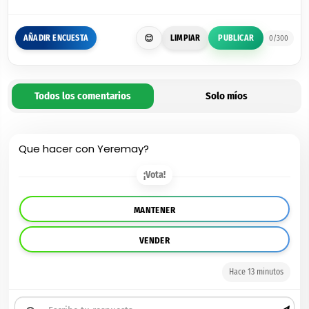
AÑADIR ENCUESTA
😊
LIMPIAR
PUBLICAR
0/300
Todos
los comentarios
Solo
míos
Que hacer con Yeremay?
¡Vota!
MANTENER
VENDER
Hace 13 minutos