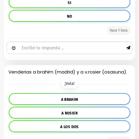
SI
NO
Hace 1 hora
😊
Venderias a brahim (madrid) y a v.rosier (osasuna).
¡Vota!
A BRAHIM
A ROSIER
A LOS DOS