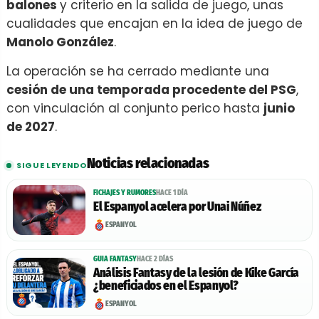
balones
y criterio en la salida de juego, unas
cualidades que encajan en la idea de juego de
Manolo González
.
La operación se ha cerrado mediante una
cesión de una temporada procedente del PSG
,
con vinculación al conjunto perico hasta
junio
de 2027
.
Noticias relacionadas
SIGUE LEYENDO
FICHAJES Y RUMORES
HACE 1 DÍA
El Espanyol acelera por Unai Núñez
ESPANYOL
GUIA FANTASY
HACE 2 DÍAS
Análisis Fantasy de la lesión de Kike García
¿beneficiados en el Espanyol?
ESPANYOL