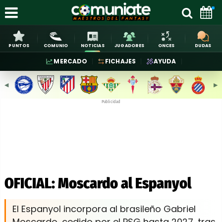
PUNTOS
COMUNIO
NOTICIAS
JUGADORES
ONCES
DUDAS
MERCADO
FICHAJES
AYUDA
◀︎
▶︎
Publicidad
OFICIAL: Moscardo al Espanyol
El Espanyol incorpora al brasileño Gabriel
Moscardo, cedido por el PSG hasta 2027, tras