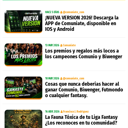
HACE 5 DÍAS
@comuniate_com
¡NUEVA VERSION 2026! Descarga la
APP de Comuniate, disponible en
IOS y Android
13 MAY 2026
Comuniate
Los premios y regalos más locos a
los campeones Comunio y Biwenger
10 MAY 2026
@comuniate_com
Cosas que nunca deberías hacer al
ganar Comunio, Biwenger, Futmondo
o cualquier fantasy.
16 ABR 2026
Francisco J. Rodríguez
La Fauna Tóxica de tu Liga Fantasy
¿Los reconoces en tu comunidad?