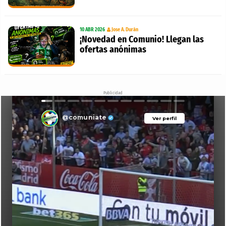
10 ABR 2026
Jose A. Durán
¡Novedad en Comunio! Llegan las
ofertas anónimas
Publicidad
@comuniate
Ver perfil
Ver perfil