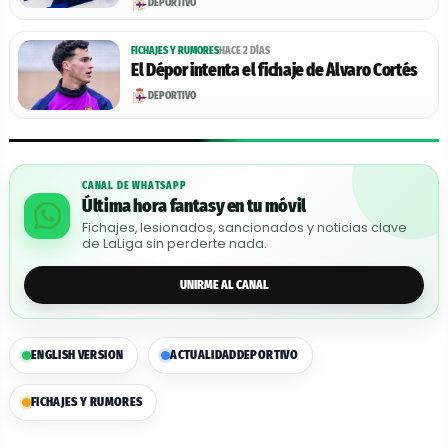
DEPORTIVO
FICHAJES Y RUMORES
HACE 2 DÍAS
El Dépor intenta el fichaje de Álvaro Cortés
DEPORTIVO
CANAL DE WHATSAPP
Última hora fantasy en tu móvil
Fichajes, lesionados, sancionados y noticias clave
de LaLiga sin perderte nada.
UNIRME AL CANAL
ENGLISH VERSION
ACTUALIDAD
DEPORTIVO
FICHAJES Y RUMORES