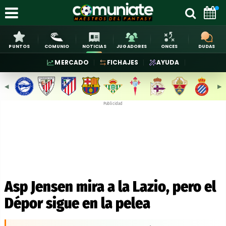
PUNTOS
COMUNIO
NOTICIAS
JUGADORES
ONCES
DUDAS
MERCADO
FICHAJES
AYUDA
◀︎
▶︎
Publicidad
Asp Jensen mira a la Lazio, pero el
Dépor sigue en la pelea