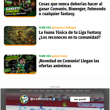
Cosas que nunca deberías hacer al
ganar Comunio, Biwenger, Futmondo
o cualquier fantasy.
16 ABR 2026
Francisco J. Rodríguez
La Fauna Tóxica de tu Liga Fantasy
¿Los reconoces en tu comunidad?
10 ABR 2026
Jose A. Durán
¡Novedad en Comunio! Llegan las
ofertas anónimas
Publicidad
@comuniate
Ver perfil
Ver perfil