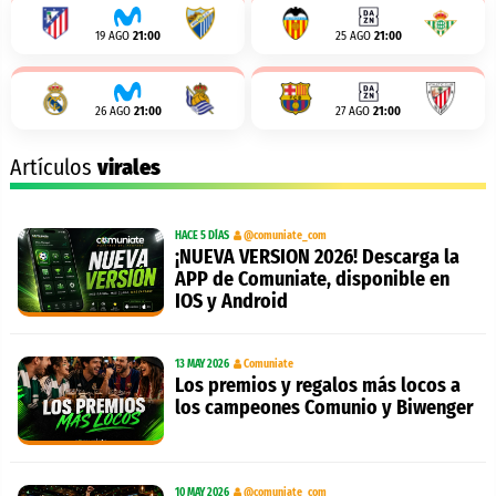
19 AGO
21:00
25 AGO
21:00
26 AGO
21:00
27 AGO
21:00
Artículos
virales
HACE 5 DÍAS
@comuniate_com
¡NUEVA VERSION 2026! Descarga la
APP de Comuniate, disponible en
IOS y Android
13 MAY 2026
Comuniate
Los premios y regalos más locos a
los campeones Comunio y Biwenger
10 MAY 2026
@comuniate_com