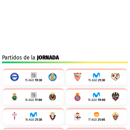
Partidos de la
JORNADA
15 AGO
19:30
15 AGO
21:30
16 AGO
17:00
16 AGO
19:00
16 AGO
21:30
17 AGO
21:00