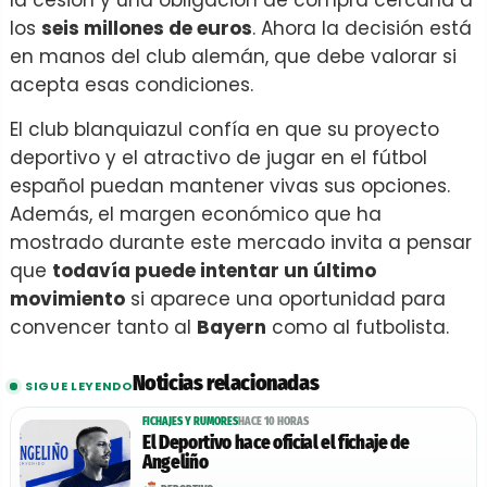
la cesión y una obligación de compra cercana a
los
seis millones de euros
. Ahora la decisión está
en manos del club alemán, que debe valorar si
acepta esas condiciones.
El club blanquiazul confía en que su proyecto
deportivo y el atractivo de jugar en el fútbol
español puedan mantener vivas sus opciones.
Además, el margen económico que ha
mostrado durante este mercado invita a pensar
que
todavía puede intentar un último
movimiento
si aparece una oportunidad para
convencer tanto al
Bayern
como al futbolista.
Noticias relacionadas
SIGUE LEYENDO
FICHAJES Y RUMORES
HACE 10 HORAS
El Deportivo hace oficial el fichaje de
Angeliño