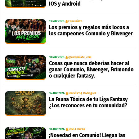
IOS y Android
13 MAY 2026
Comuniate
Los premios y regalos más locos a
los campeones Comunio y Biwenger
10 MAY 2026
@comuniate_com
Cosas que nunca deberías hacer al
ganar Comunio, Biwenger, Futmondo
o cualquier fantasy.
16 ABR 2026
Francisco J. Rodríguez
La Fauna Tóxica de tu Liga Fantasy
¿Los reconoces en tu comunidad?
10 ABR 2026
Jose A. Durán
¡Novedad en Comunio! Llegan las