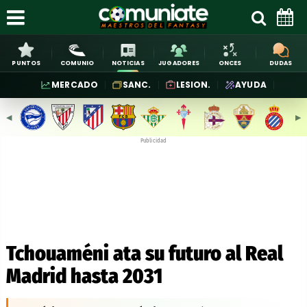
PUNTOS
COMUNIO
NOTICIAS
JUGADORES
ONCES
DUDAS
MERCADO
SANC.
LESION.
AYUDA
◀︎
▶︎
Publicidad
Tchouaméni ata su futuro al Real
Madrid hasta 2031