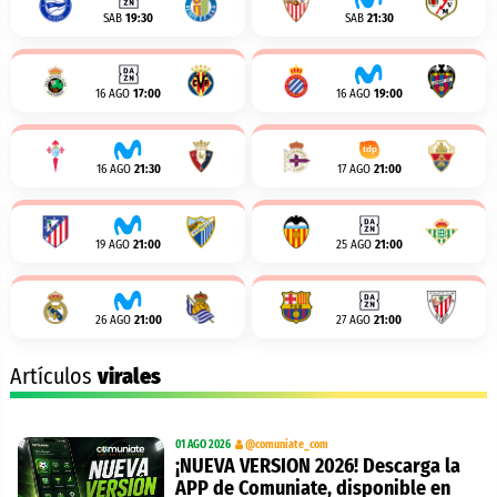
SAB
19:30
SAB
21:30
16 AGO
17:00
16 AGO
19:00
16 AGO
21:30
17 AGO
21:00
19 AGO
21:00
25 AGO
21:00
26 AGO
21:00
27 AGO
21:00
Artículos
virales
01 AGO 2026
@comuniate_com
¡NUEVA VERSION 2026! Descarga la
APP de Comuniate, disponible en