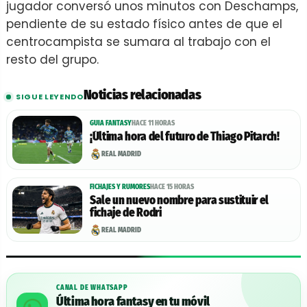
jugador conversó unos minutos con Deschamps,
pendiente de su estado físico antes de que el
centrocampista se sumara al trabajo con el
resto del grupo.
Noticias relacionadas
SIGUE LEYENDO
GUIA FANTASY
HACE 11 HORAS
¡Última hora del futuro de Thiago Pitarch!
REAL MADRID
FICHAJES Y RUMORES
HACE 15 HORAS
Sale un nuevo nombre para sustituir el
fichaje de Rodri
REAL MADRID
CANAL DE WHATSAPP
Última hora fantasy en tu móvil