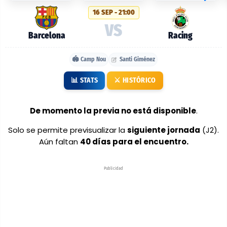
probables:
16 SEP - 21:00
Barcelona
VS
vs
Barcelona
Racing
Racing
🏟️ Camp Nou
Santi Giménez
📊 STATS
⚔️ HISTÓRICO
De momento la previa no está disponible
.
Solo se permite previsualizar la
siguiente jornada
(J2).
Aún faltan
40 días para el encuentro.
Publicidad