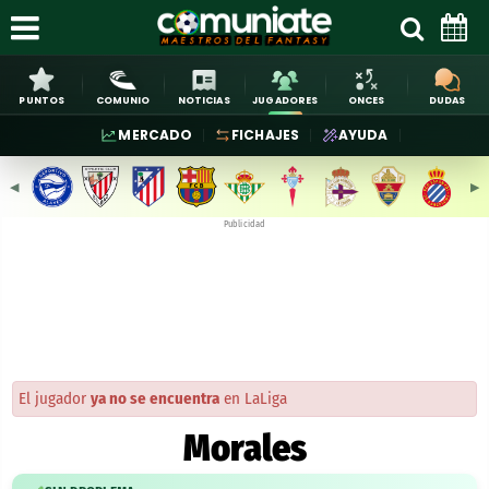
PUNTOS
COMUNIO
NOTICIAS
JUGADORES
ONCES
DUDAS
MERCADO
FICHAJES
AYUDA
◀︎
▶︎
Publicidad
El jugador
ya no se encuentra
en LaLiga
Morales