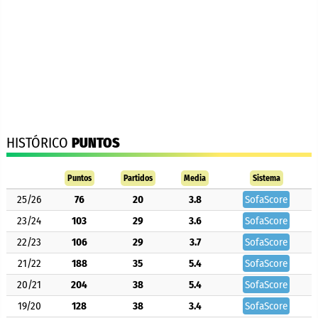
HISTÓRICO
PUNTOS
Puntos
Partidos
Media
Sistema
25/26
76
20
3.8
SofaScore
23/24
103
29
3.6
SofaScore
22/23
106
29
3.7
SofaScore
21/22
188
35
5.4
SofaScore
20/21
204
38
5.4
SofaScore
19/20
128
38
3.4
SofaScore