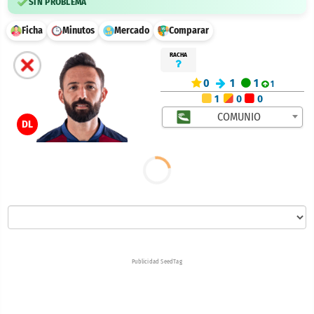
SIN PROBLEMA
Ficha
Minutos
Mercado
Comparar
RACHA
0
1
1
1
1
0
0
COMUNIO
DL
Publicidad SeedTag