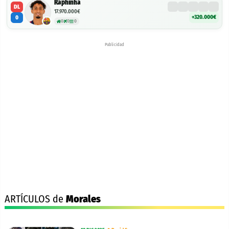
Raphinha
DL
17.970.000€
+320.000€
0
0
0
0
Publicidad
ARTÍCULOS de
Morales