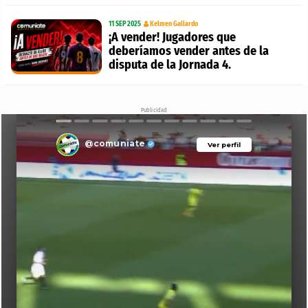
11 SEP 2025
Kelmen Gallardo
¡A vender! Jugadores que
deberíamos vender antes de la
disputa de la Jornada 4.
Publicidad
@comuniate
Ver perfil
Ver perfil