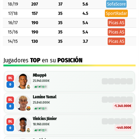
18/19
207
37
5.6
SofaScore
17/18
157
35
4.5
SportRadar
16/17
190
35
5.4
Picas AS
15/16
190
35
5.4
Picas AS
14/15
130
35
3.7
Picas AS
Jugadores
TOP
en su
POSICIÓN
Mbappé
DL
25.940.000€
0
0
0
0
Lamine Yamal
DL
25.840.000€
-1.340.000€
0
0
0
0
Vinícius Júnior
DL
18.960.000€
-440.000€
0
0
0
0