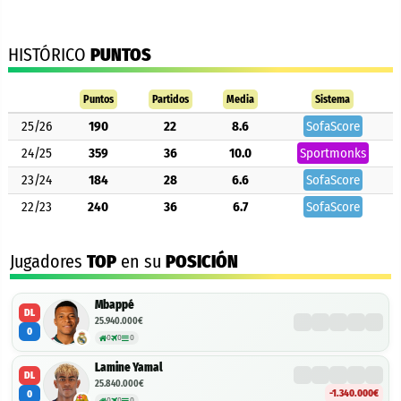
HISTÓRICO
PUNTOS
Puntos
Partidos
Media
Sistema
25/26
190
22
8.6
SofaScore
24/25
359
36
10.0
Sportmonks
23/24
184
28
6.6
SofaScore
22/23
240
36
6.7
SofaScore
Jugadores
TOP
en su
POSICIÓN
Mbappé
DL
25.940.000€
0
0
0
0
Lamine Yamal
DL
25.840.000€
-1.340.000€
0
0
0
0