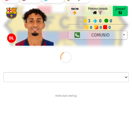
Próxima Jornada
RACHA
¿Titular?
SI
3
0
0
0
0
0
COMUNIO
DL
Publicidad SeedTag