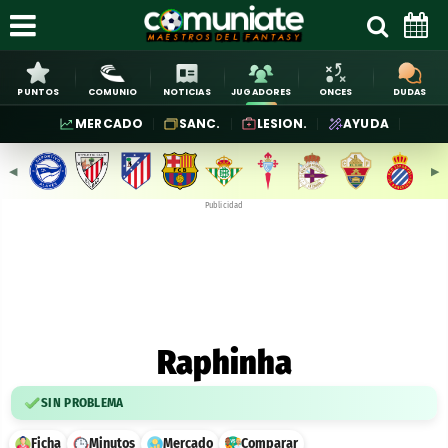
PUNTOS
COMUNIO
NOTICIAS
JUGADORES
ONCES
DUDAS
MERCADO
SANC.
LESION.
AYUDA
◀︎
▶︎
Publicidad
Raphinha
SIN PROBLEMA
Ficha
Minutos
Mercado
Comparar