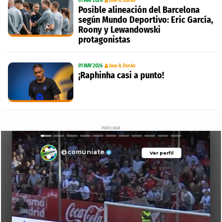
01 MAY 2026
Jose A. Durán
Posible alineación del Barcelona
según Mundo Deportivo: Eric García,
Roony y Lewandowski
protagonistas
01 MAY 2026
Jose A. Durán
¡Raphinha casi a punto!
Publicidad
@comuniate
Ver perfil
Ver perfil