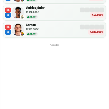
Vinícius Júnior
DL
18.960.000€
-440.000€
0
0
0
0
Gordon
DL
15.960.000€
-1.880.000€
0
0
0
0
Publicidad