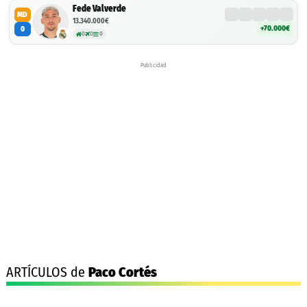
Fede Valverde
MD
13.340.000€
+70.000€
0
0
0
0
Publicidad
ARTÍCULOS de
Paco Cortés