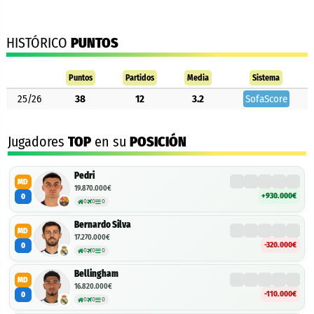
HISTÓRICO
PUNTOS
Puntos
Partidos
Media
Sistema
25/26
38
12
3.2
SofaScore
Jugadores
TOP
en su
POSICIÓN
Pedri
MD
19.870.000€
+930.000€
0
0
0
0
Bernardo Silva
MD
17.270.000€
-320.000€
0
0
0
0
Bellingham
MD
16.820.000€
-110.000€
0
0
0
0