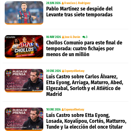
28 JUN 2026
Francisco J. Rodríguez
Pablo Martínez se despide del
Levante tras siete temporadas
06 MAY 2026
Jose A. Durán
3
Chollos Comunio para este final de
temporada: cuatro fichajes por
menos de un millón
30 ENE 2026
EspanyolFantasy
Luis Castro sobre Carlos Álvarez,
Etta Eyong, Arriaga, Maturro, Abed,
Elgezabal, Sorloth y el Atlético de
Madrid
10 ENE 2026
EspanyolFantasy
Luís Castro sobre Etta Eyong,
Losada, Koyalipou, Cortés, Matturro,
Tunde y la elección del once titular