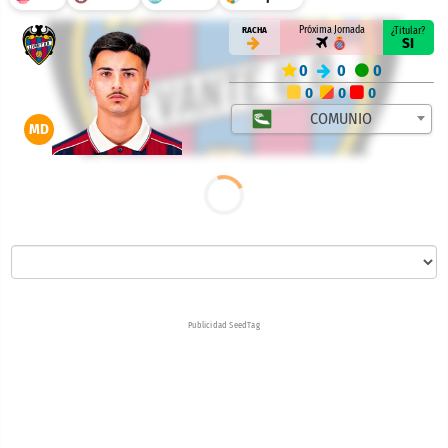
Próxima Jornada
RACHA
¿Titular?
SI
0
0
0
0
0
0
COMUNIO
MD
Publicidad SeedTag