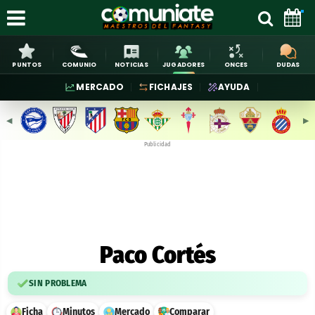
PUNTOS
COMUNIO
NOTICIAS
JUGADORES
ONCES
DUDAS
MERCADO
FICHAJES
AYUDA
◀︎
▶︎
Publicidad
Paco Cortés
SIN PROBLEMA
Ficha
Minutos
Mercado
Comparar