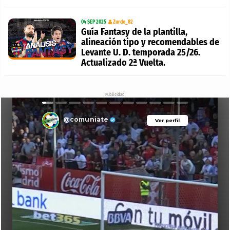
04 SEP 2025
Zurdo_82
Guía Fantasy de la plantilla,
alineación tipo y recomendables de
Levante U. D. temporada 25/26.
Actualizado 2ª Vuelta.
Publicidad
@comuniate
Ver perfil
Ver perfil