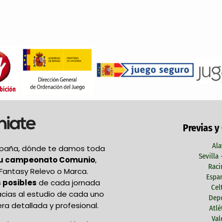
Previas y
Ala
España, dónde te damos toda
Sevilla
tu campeonato Comunio
,
Raci
Fantasy Relevo o Marca.
Espan
 posibles
de cada jornada
Cel
acias al estudio de cada uno
Depo
ra detallada y profesional.
Atlé
Val