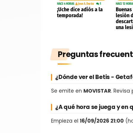
HACE 4 HORAS
Jose A. Durán
1
HACE 12 HORA
¡Uche dice adiós a la
Buenas 
temporada!
lesión 
descar
una les
Preguntas frecuent
¿Dónde ver el Betis - Geta
Se emite en
MOVISTAR
. Revisa
¿A qué hora se juega y en 
Empieza el
16/09/2026 21:00
(ho