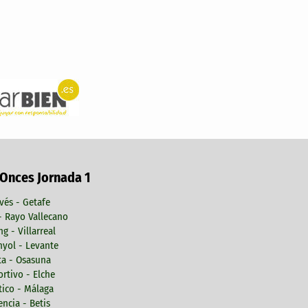
 Onces Jornada 1
vés - Getafe
 - Rayo Vallecano
ng - Villarreal
yol - Levante
ta - Osasuna
rtivo - Elche
tico - Málaga
encia - Betis