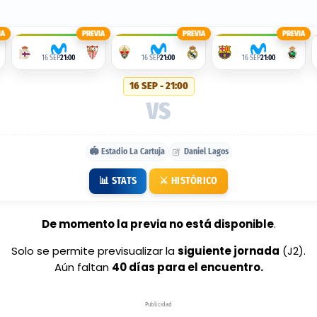
IA
PREVIA
PREVIA
PREVIA
16 SEP
21:00
16 SEP
21:00
16 SEP
21:00
16 SEP - 21:00
VS
🏟️ Estadio La Cartuja
Daniel Lagos
📊 STATS
⚔️ HISTÓRICO
De momento la previa no está disponible
.
Solo se permite previsualizar la
siguiente jornada
(J2).
Aún faltan
40 días para el encuentro.
Publicidad