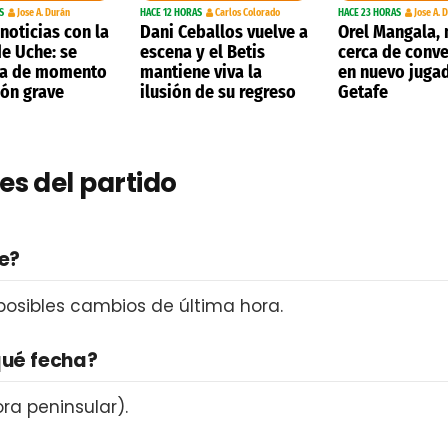
S
Jose A. Durán
HACE 12 HORAS
Carlos Colorado
HACE 23 HORAS
Jose A. 
noticias con la
Dani Ceballos vuelve a
Orel Mangala,
de Uche: se
escena y el Betis
cerca de conve
ta de momento
mantiene viva la
en nuevo juga
ión grave
ilusión de su regreso
Getafe
es del partido
fe?
 posibles cambios de última hora.
qué fecha?
ra peninsular).