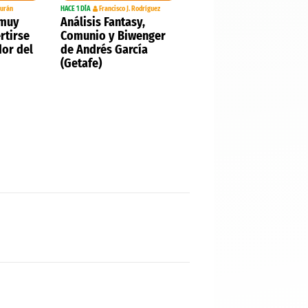
Durán
HACE 1 DÍA
Francisco J. Rodríguez
 muy
Análisis Fantasy,
rtirse
Comunio y Biwenger
dor del
de Andrés García
(Getafe)