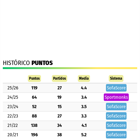
HISTÓRICO
PUNTOS
Puntos
Partidos
Media
Sistema
25/26
119
27
4.4
SofaScore
24/25
64
19
3.4
Sportmonks
23/24
52
15
3.5
SofaScore
22/23
88
27
3.3
SofaScore
21/22
138
34
4.1
SofaScore
20/21
196
38
5.2
SofaScore