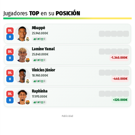
Jugadores
TOP
en su
POSICIÓN
Mbappé
DL
25.940.000€
0
0
0
0
Lamine Yamal
DL
25.840.000€
-1.340.000€
0
0
0
0
Vinícius Júnior
DL
18.960.000€
-440.000€
0
0
0
0
Raphinha
DL
17.970.000€
+320.000€
0
0
0
0
Publicidad