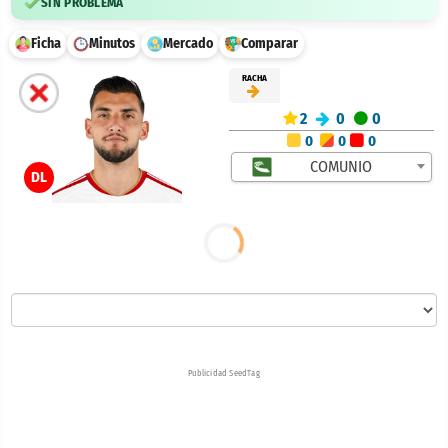
SIN PROBLEMA
Ficha
Minutos
Mercado
Comparar
RACHA
2
0
0
0
0
0
COMUNIO
DL
Publicidad SeedTag