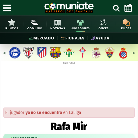
PUNTOS
COMUNIO
NOTICIAS
JUGADORES
ONCES
DUDAS
MERCADO
FICHAJES
AYUDA
◀︎
▶︎
Publicidad
El jugador
ya no se encuentra
en LaLiga
Rafa Mir