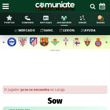
PUNTOS
COMUNIO
NOTICIAS
JUGADORES
ONCES
DUDAS
MERCADO
SANC.
LESION.
AYUDA
◀︎
▶︎
Publicidad
El jugador
ya no se encuentra
en LaLiga
Sow