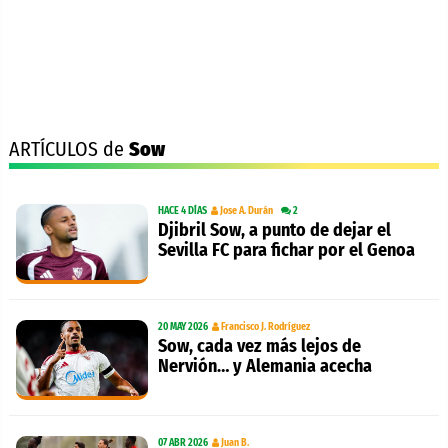
ARTÍCULOS de
Sow
HACE 4 DÍAS
Jose A. Durán
2
Djibril Sow, a punto de dejar el
Sevilla FC para fichar por el Genoa
20 MAY 2026
Francisco J. Rodríguez
Sow, cada vez más lejos de
Nervión… y Alemania acecha
07 ABR 2026
Juan B.