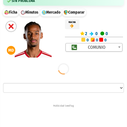
SIN PROBLEMA
Ficha
Minutos
Mercado
Comparar
RACHA
2
0
0
0
0
0
COMUNIO
MD
Publicidad SeedTag