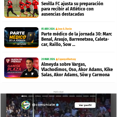
Sevilla FC ajusta su preparación
para recibir al Atlético con
ausencias destacadas
05 ABR 2026
Jose A. Durán
Parte médico de la jornada 30: Marc
Benal, Araujo, Barrenetxea, Caleta-
car, Raíllo, Sow ...
20 MAR 2026
EspanyolFantasy
Almeyda sobre Vargas,
Vlachodimos, Oso, Akor Adams, Kike
Salas, Akor Adams, Söw y Carmona
Publicidad
@comuniate
Ver perfil
Ver perfil