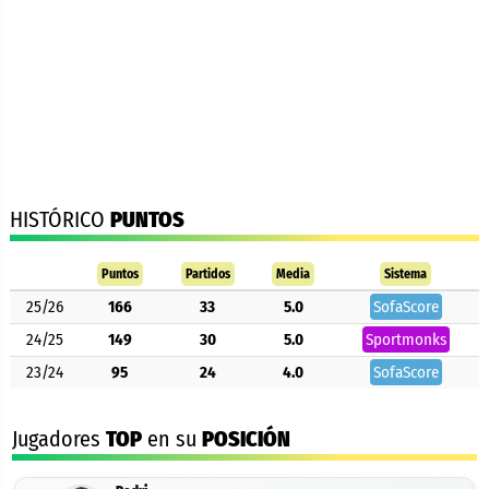
HISTÓRICO
PUNTOS
Puntos
Partidos
Media
Sistema
25/26
166
33
5.0
SofaScore
24/25
149
30
5.0
Sportmonks
23/24
95
24
4.0
SofaScore
Jugadores
TOP
en su
POSICIÓN