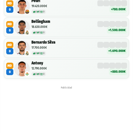
Pedri
MD
19.420.000€
+780.000€
0
0
0
0
Bellingham
MD
18.630.000€
+1.500.000€
0
0
0
0
Bernardo Silva
MD
17.700.000€
+1.690.000€
0
0
0
0
Antony
MD
12.790.000€
+880.000€
0
0
0
0
Publicidad