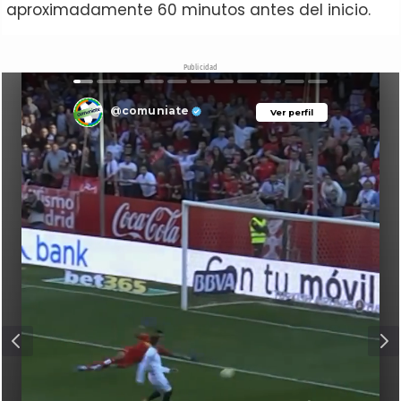
aproximadamente 60 minutos antes del inicio.
Publicidad
@comuniate
Ver perfil
Ver perfil