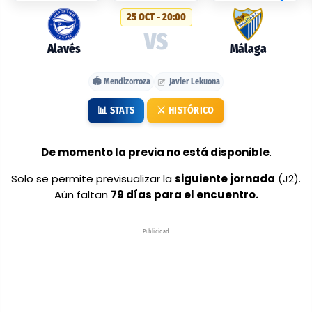
probables:
25 OCT - 20:00
Alavés
VS
vs
Alavés
Málaga
Málaga
🏟️ Mendizorroza
Javier Lekuona
📊 STATS
⚔️ HISTÓRICO
De momento la previa no está disponible
.
Solo se permite previsualizar la
siguiente jornada
(J2).
Aún faltan
79 días para el encuentro.
Publicidad