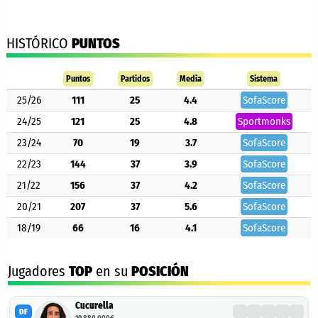
HISTÓRICO
PUNTOS
Puntos
Partidos
Media
Sistema
25/26
111
25
4.4
SofaScore
24/25
121
25
4.8
Sportmonks
23/24
70
19
3.7
SofaScore
22/23
144
37
3.9
SofaScore
21/22
156
37
4.2
SofaScore
20/21
207
37
5.6
SofaScore
18/19
66
16
4.1
SofaScore
Jugadores
TOP
en su
POSICIÓN
Cucurella
DF