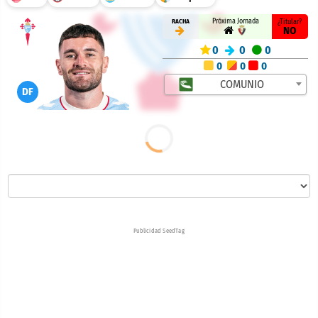
Próxima Jornada
RACHA
¿Titular?
NO
0
0
0
0
0
0
COMUNIO
DF
Publicidad SeedTag