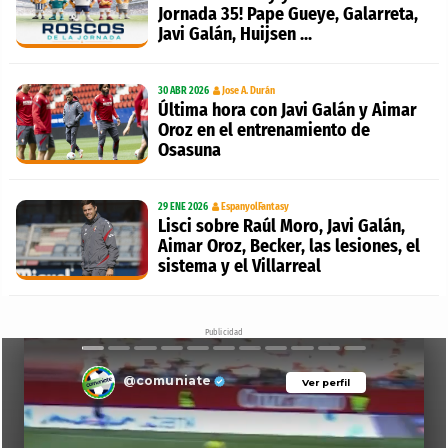
Jornada 35! Pape Gueye, Galarreta,
Javi Galán, Huijsen ...
30 ABR 2026
Jose A. Durán
Última hora con Javi Galán y Aimar
Oroz en el entrenamiento de
Osasuna
29 ENE 2026
EspanyolFantasy
Lisci sobre Raúl Moro, Javi Galán,
Aimar Oroz, Becker, las lesiones, el
sistema y el Villarreal
Publicidad
@comuniate
Ver perfil
Ver perfil