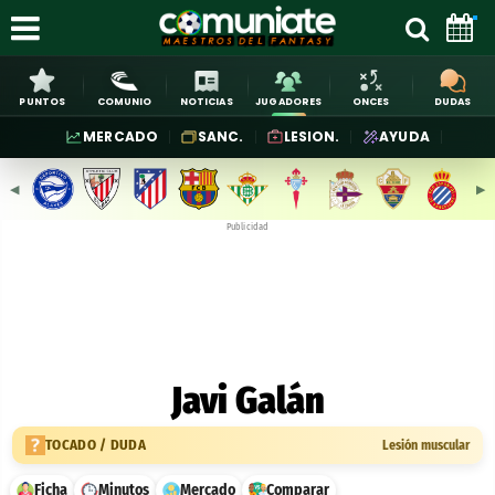
PUNTOS
COMUNIO
NOTICIAS
JUGADORES
ONCES
DUDAS
MERCADO
SANC.
LESION.
AYUDA
◀︎
▶︎
Publicidad
Javi Galán
TOCADO / DUDA
Lesión muscular
Ficha
Minutos
Mercado
Comparar