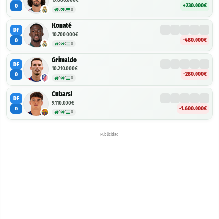
19.880.000€
+230.000€
0
0
0
0
Konaté
DF
10.700.000€
-480.000€
0
0
0
0
Grimaldo
DF
10.210.000€
-280.000€
0
0
0
0
Cubarsí
DF
9.110.000€
-1.600.000€
0
0
0
0
Publicidad