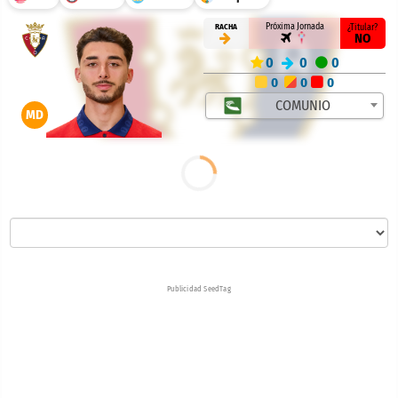
Próxima Jornada
RACHA
¿Titular?
NO
0
0
0
0
0
0
COMUNIO
MD
Publicidad SeedTag