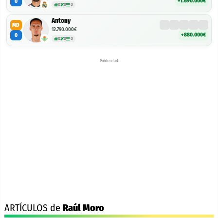
+1.690.000€
0
0
0
0
Antony
MD
12.790.000€
+880.000€
0
0
0
0
Publicidad
ARTÍCULOS de
Raúl Moro