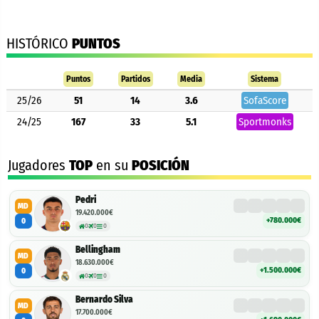
HISTÓRICO
PUNTOS
Puntos
Partidos
Media
Sistema
25/26
51
14
3.6
SofaScore
24/25
167
33
5.1
Sportmonks
Jugadores
TOP
en su
POSICIÓN
Pedri
MD
19.420.000€
+780.000€
0
0
0
0
Bellingham
MD
18.630.000€
+1.500.000€
0
0
0
0
Bernardo Silva
MD
17.700.000€