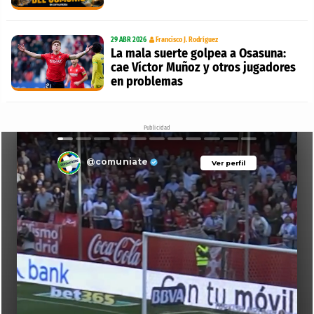
29 ABR 2026
Francisco J. Rodríguez
La mala suerte golpea a Osasuna:
cae Víctor Muñoz y otros jugadores
en problemas
Publicidad
@comuniate
Ver perfil
Ver perfil