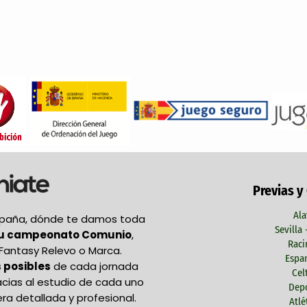
Previas y
Ala
España, dónde te damos toda
Sevilla
tu campeonato Comunio
,
Raci
Fantasy Relevo o Marca.
Espan
 posibles
de cada jornada
Cel
acias al estudio de cada uno
Depo
ra detallada y profesional.
Atlé