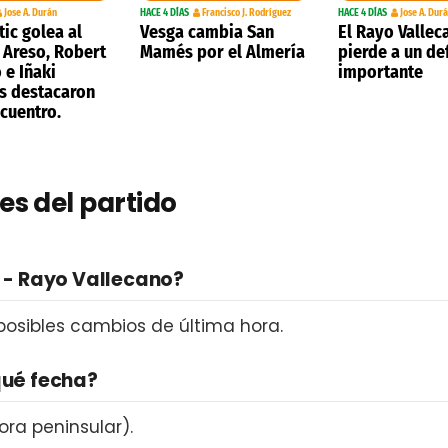
Jose A. Durán
HACE 4 DÍAS
Francisco J. Rodríguez
HACE 4 DÍAS
Jose A. Dur
tic golea al
Vesga cambia San
El Rayo Vallec
 Areso, Robert
Mamés por el Almería
pierde a un de
 e Iñaki
importante
s destacaron
ncuentro.
es del partido
b - Rayo Vallecano?
 posibles cambios de última hora.
qué fecha?
ora peninsular).