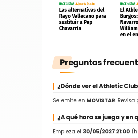
HACE 3 DÍAS
Jose A. Durán
HACE 4 DÍAS
Las alternativas del
El Athle
Rayo Vallecano para
Burgos:
sustituir a Pep
Navarro
Chavarría
William
en el e
Preguntas frecuent
¿Dónde ver el Athletic Clu
Se emite en
MOVISTAR
. Revisa
¿A qué hora se juega y en 
Empieza el
30/05/2027 21:00
(h