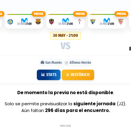
IA
PREVIA
PREVIA
PREVIA
30 MAY
21:00
30 MAY
21:00
30 MAY
21:00
30 MAY - 21:00
VS
🏟️ San Mamés
Alfonso Herrán
📊 STATS
⚔️ HISTÓRICO
De momento la previa no está disponible
.
Solo se permite previsualizar la
siguiente jornada
(J2).
Aún faltan
296 días para el encuentro.
Publicidad