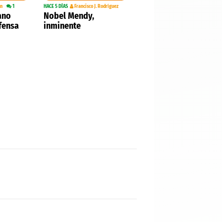
án
1
HACE 5 DÍAS
Francisco J. Rodríguez
ano
Nobel Mendy,
fensa
inminente