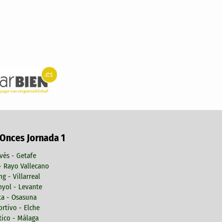
 Onces Jornada 1
vés - Getafe
 - Rayo Vallecano
ng - Villarreal
yol - Levante
ta - Osasuna
rtivo - Elche
tico - Málaga