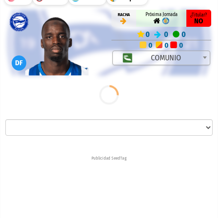
Próxima Jornada
RACHA
¿Titular?
NO
0
0
0
0
0
0
COMUNIO
DF
Publicidad SeedTag