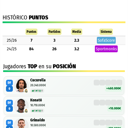
HISTÓRICO
PUNTOS
Puntos
Partidos
Media
Sistema
25/26
7
3
2.3
SofaScore
24/25
84
26
3.2
Sportmonks
Jugadores
TOP
en su
POSICIÓN
Cucurella
DF
20.340.000€
+460.000€
0
0
0
0
Konaté
DF
10.710.000€
+10.000€
0
0
0
0
Grimaldo
DF
10.580.000€