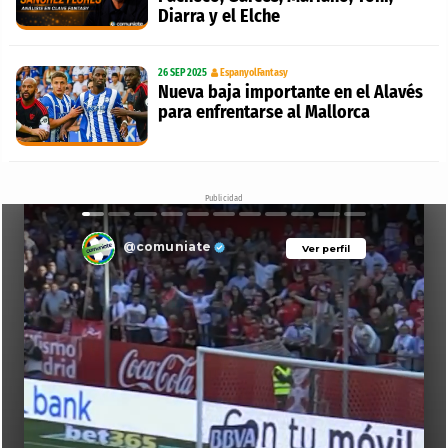
Diarra y el Elche
26 SEP 2025
EspanyolFantasy
Nueva baja importante en el Alavés
para enfrentarse al Mallorca
Publicidad
@comuniate
Ver perfil
Ver perfil