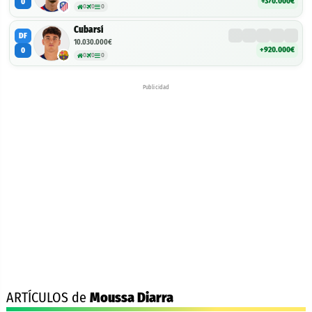
+370.000€
0
0
0
0
Cubarsí
DF
10.030.000€
+920.000€
0
0
0
0
Publicidad
ARTÍCULOS de
Moussa Diarra