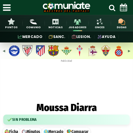
PUNTOS
COMUNIO
NOTICIAS
JUGADORES
ONCES
DUDAS
MERCADO
SANC.
LESION.
AYUDA
◀︎
▶︎
Publicidad
Moussa Diarra
SIN PROBLEMA
Ficha
Minutos
Mercado
Comparar