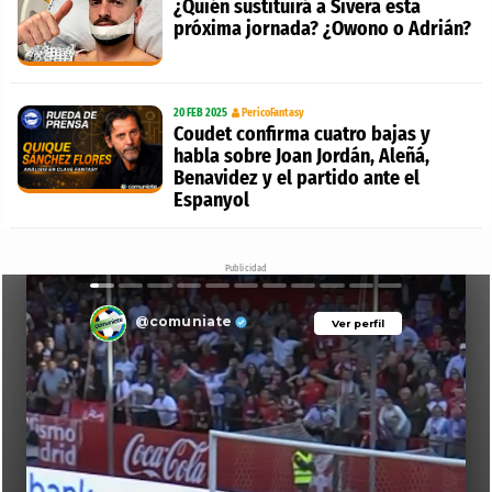
¿Quién sustituirá a Sivera esta
próxima jornada? ¿Owono o Adrián?
20 FEB 2025
PericoFantasy
Coudet confirma cuatro bajas y
habla sobre Joan Jordán, Aleñá,
Benavidez y el partido ante el
Espanyol
Publicidad
@comuniate
Ver perfil
Ver perfil