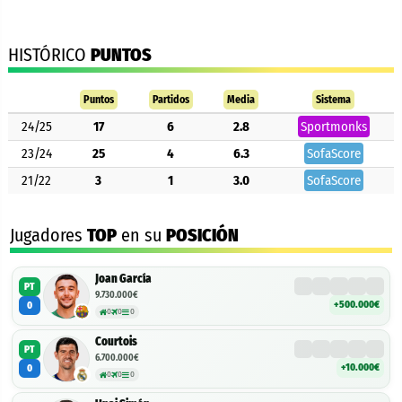
HISTÓRICO
PUNTOS
Puntos
Partidos
Media
Sistema
24/25
17
6
2.8
Sportmonks
23/24
25
4
6.3
SofaScore
21/22
3
1
3.0
SofaScore
Jugadores
TOP
en su
POSICIÓN
Joan García
PT
9.730.000€
+500.000€
0
0
0
0
Courtois
PT
6.700.000€
+10.000€
0
0
0
0