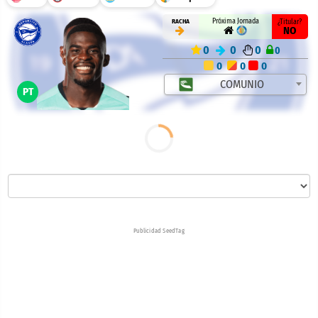
Próxima Jornada
RACHA
¿Titular?
NO
0
0
0
0
0
0
0
COMUNIO
PT
Publicidad SeedTag