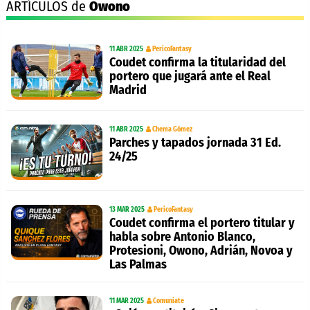
ARTÍCULOS de
Owono
11 ABR 2025
PericoFantasy
Coudet confirma la titularidad del
portero que jugará ante el Real
Madrid
11 ABR 2025
Chema Gómez
Parches y tapados jornada 31 Ed.
24/25
13 MAR 2025
PericoFantasy
Coudet confirma el portero titular y
habla sobre Antonio Blanco,
Protesioni, Owono, Adrián, Novoa y
Las Palmas
11 MAR 2025
Comuniate