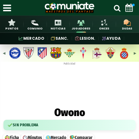
PUNTOS
COMUNIO
NOTICIAS
JUGADORES
ONCES
DUDAS
MERCADO
SANC.
LESION.
AYUDA
◀︎
▶︎
Publicidad
Owono
SIN PROBLEMA
Ficha
Minutos
Mercado
Comparar