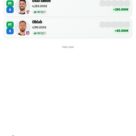
Unai Simón
PT
4.280.000€
+280.000€
0
0
0
0
Oblak
PT
4.190.000€
+80.000€
0
0
0
0
Publicidad