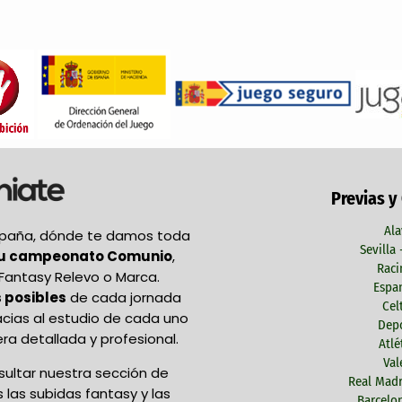
Previas y
Ala
España, dónde te damos toda
Sevilla
tu campeonato Comunio
,
Raci
Fantasy Relevo o Marca.
Espan
 posibles
de cada jornada
Cel
acias al estudio de cada uno
Depo
ra detallada y profesional.
Atlé
Val
ultar nuestra sección de
Real Madr
las subidas fantasy y las
Barcelon