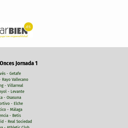
 Onces Jornada 1
vés - Getafe
 - Rayo Vallecano
ng - Villarreal
yol - Levante
ta - Osasuna
rtivo - Elche
tico - Málaga
encia - Betis
id - Real Sociedad
a - Athletic Club