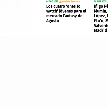
01 AGO 2025
José Luis Guerrero
08 MAR 2025
Los cuatro 'ones to
Iñigo P
watch' jóvenes para el
Mumin, 
mercado Fantasy de
López, B
Agosto
Eto'o, 
Valverd
Madrid