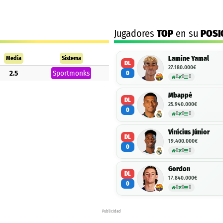
Jugadores
TOP
en su
POSI
Lamine Yamal
Media
Sistema
DL
27.180.000€
2.5
Sportmonks
0
0
0
0
Mbappé
DL
25.940.000€
0
0
0
0
Vinícius Júnior
DL
19.400.000€
0
0
0
0
Gordon
DL
17.840.000€
0
0
0
0
Publicidad