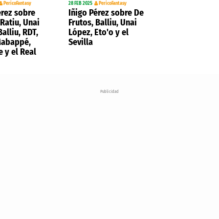
PericoFantasy
28 FEB 2025
PericoFantasy
érez sobre
Iñigo Pérez sobre De
Ratiu, Unai
Frutos, Balliu, Unai
alliu, RDT,
López, Eto'o y el
Mabappé,
Sevilla
e y el Real
Publicidad