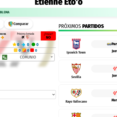
Etienne Eto'o
OBLEMA
Comparar
PRÓXIMOS
PARTIDOS
Próxima Jornada
RACHA
¿Titular?
NO
Par
0
0
0
0
0
0
Jue
Ipswich Town
COMUNIO
Jue
Sevilla
Mar
Rayo Vallecano