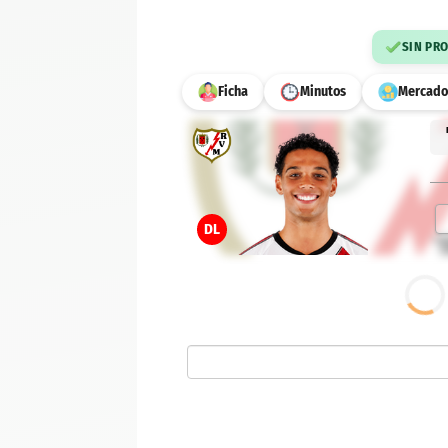
SIN PR
Ficha
Minutos
Mercado
DL