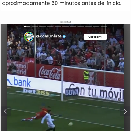
aproximadamente 60 minutos antes del inicio.
Publicidad
@comuniate
Ver perfil
Ver perfil