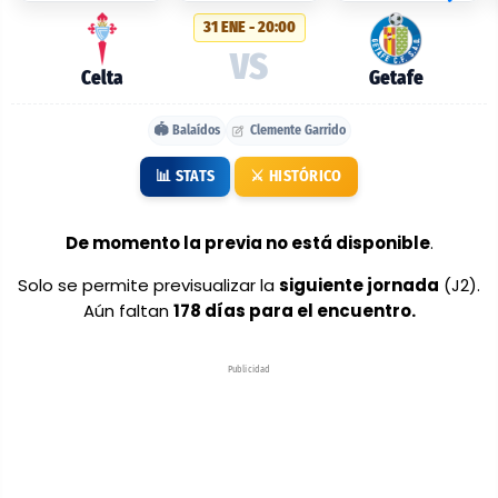
probables:
31 ENE - 20:00
Celta
VS
vs
Celta
Getafe
Getafe
🏟️ Balaídos
Clemente Garrido
📊 STATS
⚔️ HISTÓRICO
De momento la previa no está disponible
.
Solo se permite previsualizar la
siguiente jornada
(J2).
Aún faltan
178 días para el encuentro.
Publicidad