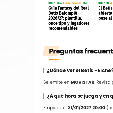
HACE 1 HORA
Carlos Colorado
2
HACE 1 DÍA
Guía Fantasy del Real
El Beti
Betis Balompié
abierta
2026/27: plantilla,
pese al
once tipo y jugadores
recomendables
Preguntas frecuent
¿Dónde ver el Betis - Elche
Se emite en
MOVISTAR
. Revisa
¿A qué hora se juega y en 
Empieza el
31/01/2027 20:00
(ho