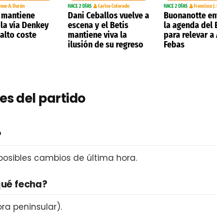
Jose A. Durán
HACE 2 DÍAS
Carlos Colorado
HACE 2 DÍAS
Francisco J.
s mantiene
Dani Ceballos vuelve a
Buonanotte en
 la vía Denkey
escena y el Betis
la agenda del 
 alto coste
mantiene viva la
para relevar a 
ilusión de su regreso
Febas
es del partido
?
 posibles cambios de última hora.
qué fecha?
ra peninsular).