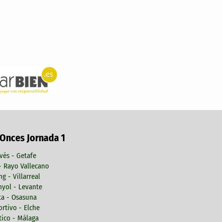
 Onces Jornada 1
vés - Getafe
 - Rayo Vallecano
ng - Villarreal
yol - Levante
ta - Osasuna
rtivo - Elche
tico - Málaga