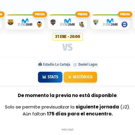
IA
PREVIA
PREVIA
PREVIA
31 ENE
20:00
31 ENE
20:00
31 ENE
20:00
31 ENE - 20:00
VS
🏟️ Estadio La Cartuja
Daniel Lagos
📊 STATS
⚔️ HISTÓRICO
De momento la previa no está disponible
.
Solo se permite previsualizar la
siguiente jornada
(J2).
Aún faltan
175 días para el encuentro.
Publicidad