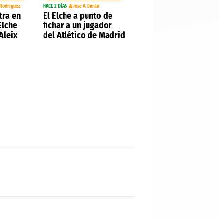
 Rodríguez
HACE 2 DÍAS
Jose A. Durán
tra en
El Elche a punto de
Elche
fichar a un jugador
Aleix
del Atlético de Madrid