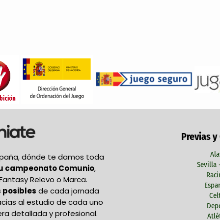
Previas y
Ala
España, dónde te damos toda
Sevilla
tu campeonato Comunio
,
Raci
Fantasy Relevo o Marca.
Espan
 posibles
de cada jornada
Cel
acias al estudio de cada uno
Depo
ra detallada y profesional.
Atlé