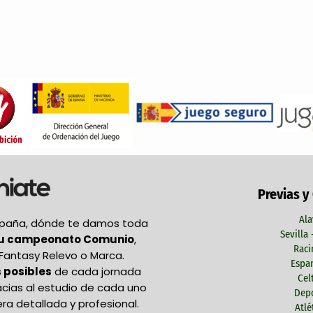
Previas y
Ala
España, dónde te damos toda
Sevilla
tu campeonato Comunio
,
Raci
Fantasy Relevo o Marca.
Espan
 posibles
de cada jornada
Cel
acias al estudio de cada uno
Depo
ra detallada y profesional.
Atlé