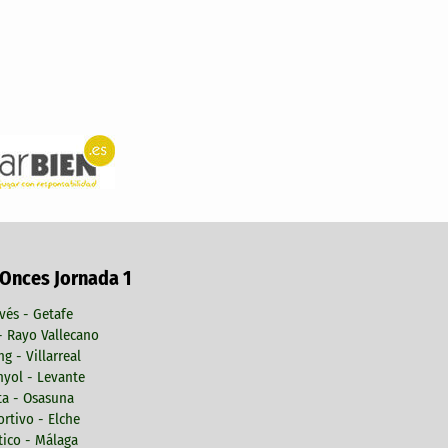
 Onces Jornada 1
vés - Getafe
 - Rayo Vallecano
ng - Villarreal
yol - Levante
ta - Osasuna
rtivo - Elche
tico - Málaga