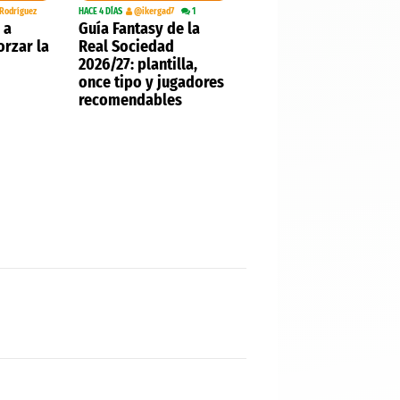
 Rodríguez
HACE 4 DÍAS
@ikergad7
1
 a
Guía Fantasy de la
orzar la
Real Sociedad
2026/27: plantilla,
once tipo y jugadores
recomendables