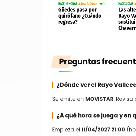
HACE 19 HORAS
Jose A. Durán
1
HACE 3 DÍAS
Güedes pasa por
Las alt
quirófano ¿Cuándo
Rayo Va
regresa?
sustitui
Chavarr
Preguntas frecuent
¿Dónde ver el Rayo Vallec
Se emite en
MOVISTAR
. Revisa
¿A qué hora se juega y en 
Empieza el
11/04/2027 21:00
(hor