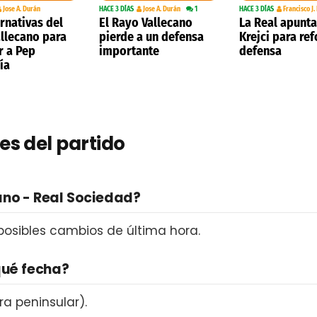
Jose A. Durán
HACE 3 DÍAS
Jose A. Durán
1
HACE 3 DÍAS
Francisco J.
ernativas del
El Rayo Vallecano
La Real apunta
llecano para
pierde a un defensa
Krejci para ref
r a Pep
importante
defensa
ía
es del partido
ano - Real Sociedad?
 posibles cambios de última hora.
qué fecha?
a peninsular).