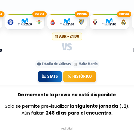
IA
PREVIA
PREVIA
PREVIA
11 ABR
21:00
11 ABR
21:00
11 ABR
21:00
11 ABR - 21:00
VS
o
🏟️ Estadio de Vallecas
Maite Martín
📊 STATS
⚔️ HISTÓRICO
De momento la previa no está disponible
.
Solo se permite previsualizar la
siguiente jornada
(J2).
Aún faltan
248 días para el encuentro.
Publicidad