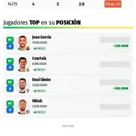
14/15
4
2
2.0
Picas AS
Jugadores
TOP
en su
POSICIÓN
Joan García
PT
11.140.000€
+230.000€
0
0
0
0
Courtois
PT
8.190.000€
0
0
0
0
Unai Simón
PT
3.820.000€
+160.000€
0
0
0
0
Oblak
PT
3.810.000€
0
0
0
0
Publicidad