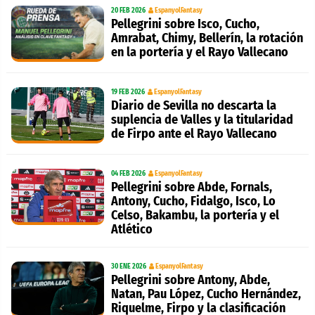
20 FEB 2026
EspanyolFantasy
Pellegrini sobre Isco, Cucho,
Amrabat, Chimy, Bellerín, la rotación
en la portería y el Rayo Vallecano
19 FEB 2026
EspanyolFantasy
Diario de Sevilla no descarta la
suplencia de Valles y la titularidad
de Firpo ante el Rayo Vallecano
04 FEB 2026
EspanyolFantasy
Pellegrini sobre Abde, Fornals,
Antony, Cucho, Fidalgo, Isco, Lo
Celso, Bakambu, la portería y el
Atlético
30 ENE 2026
EspanyolFantasy
Pellegrini sobre Antony, Abde,
Natan, Pau López, Cucho Hernández,
Riquelme, Firpo y la clasificación