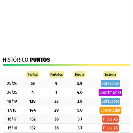
HISTÓRICO
PUNTOS
Puntos
Partidos
Media
Sistema
25/26
53
9
5.9
SofaScore
24/25
4
1
4.0
Sportmonks
18/19
128
33
3.9
SofaScore
17/18
144
29
5.0
SportRadar
16/17
132
36
3.7
Picas AS
15/16
132
36
3.7
Picas AS