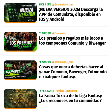
HACE 5 DÍAS
@comuniate_com
¡NUEVA VERSION 2026! Descarga la
APP de Comuniate, disponible en
IOS y Android
13 MAY 2026
Comuniate
Los premios y regalos más locos a
los campeones Comunio y Biwenger
10 MAY 2026
@comuniate_com
Cosas que nunca deberías hacer al
ganar Comunio, Biwenger, Futmondo
o cualquier fantasy.
16 ABR 2026
Francisco J. Rodríguez
La Fauna Tóxica de tu Liga Fantasy
¿Los reconoces en tu comunidad?