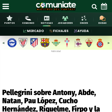
PUNTOS
COMUNIO
NOTICIAS
JUGADORES
ONCES
DUDAS
MERCADO
FICHAJES
AYUDA
◀︎
▶︎
Publicidad
Pellegrini sobre Antony, Abde,
Natan, Pau López, Cucho
Hernández, Riquelme, Firpo y la