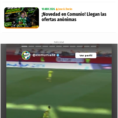
10 ABR 2026
Jose A. Durán
¡Novedad en Comunio! Llegan las
ofertas anónimas
Publicidad
@comuniate
Ver perfil
Ver perfil