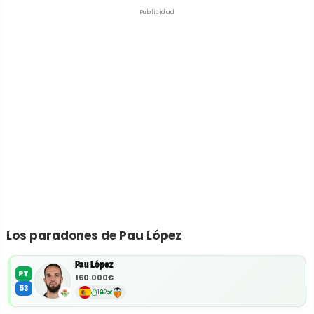
Publicidad
Los paradones de Pau López
Pau López
PT
160.000€
53
1
2