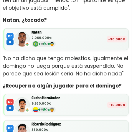
tenían un jugador menos. Lo importante es que
el objetivo está cumplido".
Natan, ¿tocado?
Natan
DF
2.060.000€
-30.000€
0
0
0
"No ha dicho que tenga molestias. Igualmente el
domingo no juega porque está suspendido. No
parece que sea lesión seria. No ha dicho nada".
¿Recupera a algún jugador para el domingo?
Cucho Hernández
DL
6.650.000€
-10.000€
0
0
0
Ricardo Rodríguez
DF
330.000€