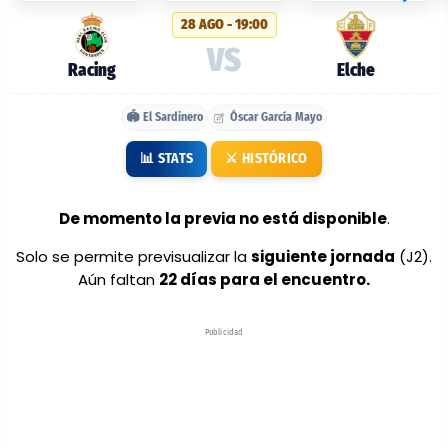
probables:
28 AGO - 19:00
Racing
VS
vs
Racing
Elche
Elche
🏟️ El Sardinero
Óscar García Mayo
📊 STATS
⚔️ HISTÓRICO
De momento la previa no está disponible
.
Solo se permite previsualizar la
siguiente jornada
(J2).
Aún faltan
22 días para el encuentro.
Publicidad