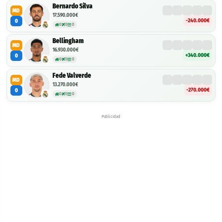
Bernardo Silva
MD
17.590.000€
-240.000€
0
0
0
0
Bellingham
MD
16.930.000€
+340.000€
0
0
0
0
Fede Valverde
MD
13.270.000€
-270.000€
0
0
0
0
Publicidad