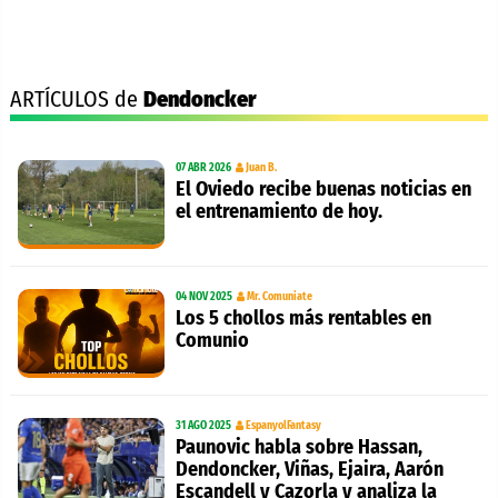
ARTÍCULOS de
Dendoncker
07 ABR 2026
Juan B.
El Oviedo recibe buenas noticias en
el entrenamiento de hoy.
04 NOV 2025
Mr. Comuniate
Los 5 chollos más rentables en
Comunio
31 AGO 2025
EspanyolFantasy
Paunovic habla sobre Hassan,
Dendoncker, Viñas, Ejaira, Aarón
Escandell y Cazorla y analiza la