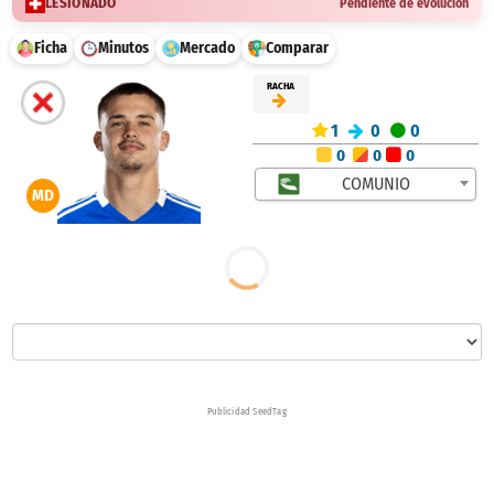
LESIONADO
Pendiente de evolución
Ficha
Minutos
Mercado
Comparar
RACHA
1
0
0
0
0
0
COMUNIO
MD
Publicidad SeedTag