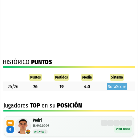
HISTÓRICO
PUNTOS
Puntos
Partidos
Media
Sistema
25/26
76
19
4.0
SofaScore
Jugadores
TOP
en su
POSICIÓN
Pedri
MD
18.940.000€
+130.000€
0
0
0
0