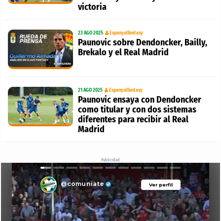
victoria
23 AGO 2025
EspanyolFantasy
Paunovic sobre Dendoncker, Bailly,
Brekalo y el Real Madrid
21 AGO 2025
EspanyolFantasy
Paunovic ensaya con Dendoncker
como titular y con dos sistemas
diferentes para recibir al Real
Madrid
Publicidad
@comuniate
Ver perfil
Ver perfil