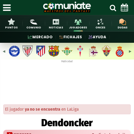
PUNTOS
COMUNIO
NOTICIAS
JUGADORES
ONCES
DUDAS
MERCADO
FICHAJES
AYUDA
◀︎
▶︎
Publicidad
El jugador
ya no se encuentra
en LaLiga
Dendoncker