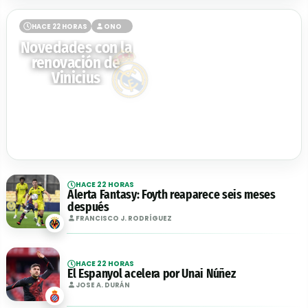
HACE 22 HORAS
ONO
Novedades con la
renovación de
Vinicius
HACE 22 HORAS
Alerta Fantasy: Foyth reaparece seis meses
después
FRANCISCO J. RODRÍGUEZ
HACE 22 HORAS
El Espanyol acelera por Unai Núñez
JOSE A. DURÁN