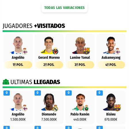
TODAS LAS VARIACIONES
JUGADORES
+VISITADOS
Angeliño
Gerard Moreno
Lamine Yamal
Aubameyang
1º POS.
2º POS.
3º POS.
4º POS.
ULTIMAS
LLEGADAS
0
0
0
0
Angeliño
Diomande
Pablo Ramón
Bisiwu
1.500.000€
7.500.000€
440.000€
670.000€
0
0
0
0