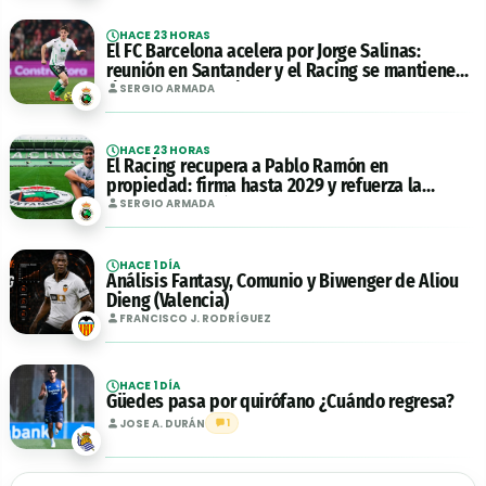
HACE 23 HORAS
El FC Barcelona acelera por Jorge Salinas:
reunión en Santander y el Racing se mantiene
firme en los 16 millones
SERGIO ARMADA
HACE 23 HORAS
El Racing recupera a Pablo Ramón en
propiedad: firma hasta 2029 y refuerza la
defensa de José Alberto
SERGIO ARMADA
HACE 1 DÍA
Análisis Fantasy, Comunio y Biwenger de Aliou
Dieng (Valencia)
FRANCISCO J. RODRÍGUEZ
HACE 1 DÍA
Güedes pasa por quirófano ¿Cuándo regresa?
JOSE A. DURÁN
1