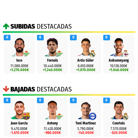
SUBIDAS
DESTACADAS
0
0
0
0
Isco
Fornals
Arda Güler
Aubameyang
11.080.000€
10.440.000€
8.610.000€
10.130.000€
+1.270.000€
+1.240.000€
+1.070.000€
+1.040.000€
BAJADAS
DESTACADAS
0
0
0
0
Joan García
Antony
Toni Martínez
Courtois
9.470.000€
11.420.000€
5.790.000€
7.570.000€
-1.670.000€
-980.000€
-740.000€
-620.000€