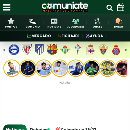
PUNTOS
COMUNIO
NOTICIAS
JUGADORES
ONCES
DUDAS
MERCADO
FICHAJES
AYUDA
◀︎
▶︎
Publicidad
Noticias
Fichajes
Calendario 26/27