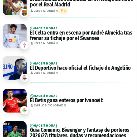
por el Real Madrid
JOSE A. DURÁN
2
HACE 7 HORAS
El Celta entra en escena por André Almeida tras
frenar su fichaje por el Swansea
JOSE A. DURÁN
HACE 8 HORAS
El Deportivo hace oficial el fichaje de Angeliño
JOSE A. DURÁN
HACE 8 HORAS
El Betis gana enteros por Ivanović
CARLOS COLORADO
HACE 9 HORAS
Guía Comunio, Biwenger y Fantasy de porteros
2026/27: titulares, dudas y recomendaciones