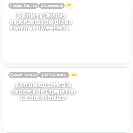
HACE 13 HORAS
COMUNIATE
1
Subidas y Bajadas
importantes del día en
Comunio, Biwenger AS,
Fantasy DAZN y
Futmondo -
06/08/2026
HACE 19 HORAS
JOSE A. DURÁN
1
¡Comuniate sortea la
camiseta de España con
las dos estrellas!