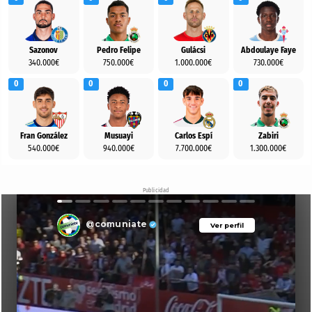
Sazonov
Pedro Felipe
Gulácsi
Abdoulaye Faye
340.000€
750.000€
1.000.000€
730.000€
0
0
0
0
Fran González
Musuayi
Carlos Espí
Zabiri
540.000€
940.000€
7.700.000€
1.300.000€
Publicidad
@comuniate
Ver perfil
Ver perfil