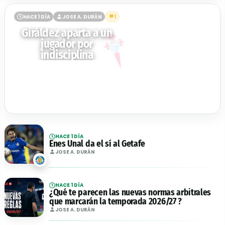
HACE 1 DÍA
JOSE A. DURÁN
1
Giráldez aparta a un
jugador por
indisciplina
HACE 1 DÍA
Enes Ünal da el sí al Getafe
JOSE A. DURÁN
HACE 1 DÍA
¿Qué te parecen las nuevas normas arbitrales
que marcarán la temporada 2026/27 ?
JOSE A. DURÁN