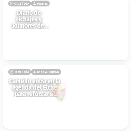
HACE 1 DÍA
JUAN B.
Diario de
Fichajes y
Rumores del
Mercado de
Verano 2026 en
LaLiga
HACE 1 DÍA
JOSE A. DURÁN
Camello entra en la
agenda del Elche
para reforzar el
ataque