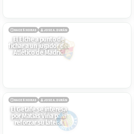
HACE 5 HORAS
JOSE A. DURÁN
El Elche a punto de
fichar a un jugador del
Atlético de Madrid
HACE 6 HORAS
JOSE A. DURÁN
El Getafe se interesa
por Matías Viña para
reforzar su lateral
izquierdo