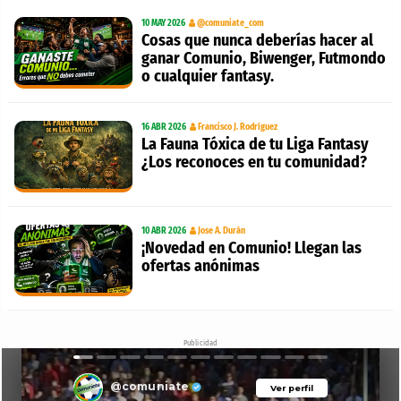
10 MAY 2026
@comuniate_com
Cosas que nunca deberías hacer al
ganar Comunio, Biwenger, Futmondo
o cualquier fantasy.
16 ABR 2026
Francisco J. Rodríguez
La Fauna Tóxica de tu Liga Fantasy
¿Los reconoces en tu comunidad?
10 ABR 2026
Jose A. Durán
¡Novedad en Comunio! Llegan las
ofertas anónimas
Publicidad
@comuniate
Ver perfil
Ver perfil