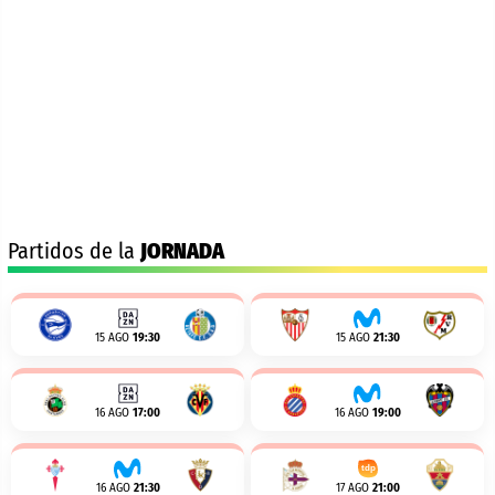
Partidos de la
JORNADA
15 AGO
19:30
15 AGO
21:30
16 AGO
17:00
16 AGO
19:00
16 AGO
21:30
17 AGO
21:00