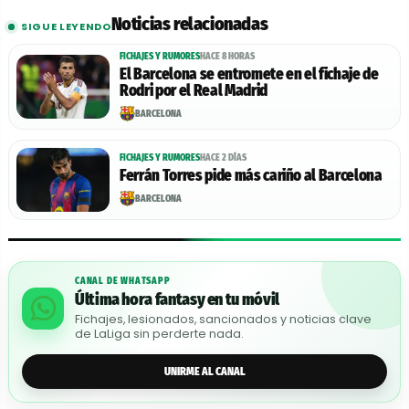
Noticias relacionadas
SIGUE LEYENDO
FICHAJES Y RUMORES
HACE 8 HORAS
El Barcelona se entromete en el fichaje de
Rodri por el Real Madrid
BARCELONA
FICHAJES Y RUMORES
HACE 2 DÍAS
Ferrán Torres pide más cariño al Barcelona
BARCELONA
CANAL DE WHATSAPP
Última hora fantasy en tu móvil
Fichajes, lesionados, sancionados y noticias clave
de LaLiga sin perderte nada.
UNIRME AL CANAL