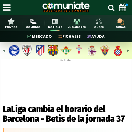
PUNTOS
COMUNIO
NOTICIAS
JUGADORES
ONCES
DUDAS
MERCADO
FICHAJES
AYUDA
◀︎
▶︎
Publicidad
LaLiga cambia el horario del
Barcelona - Betis de la jornada 37