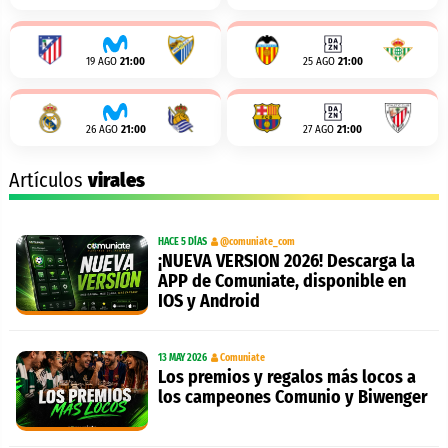
19 AGO
21:00
25 AGO
21:00
26 AGO
21:00
27 AGO
21:00
Artículos
virales
HACE 5 DÍAS
@comuniate_com
¡NUEVA VERSION 2026! Descarga la
APP de Comuniate, disponible en
IOS y Android
13 MAY 2026
Comuniate
Los premios y regalos más locos a
los campeones Comunio y Biwenger