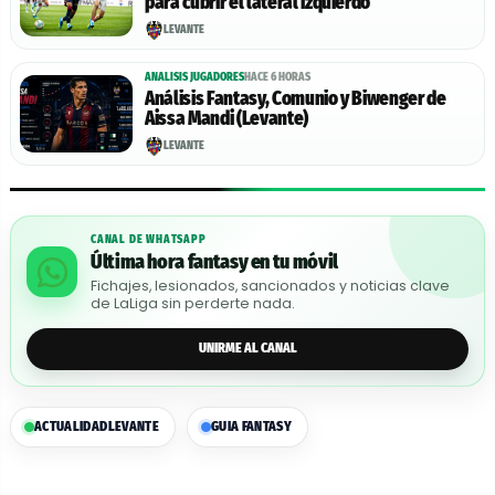
para cubrir el lateral izquierdo
LEVANTE
ANALISIS JUGADORES
HACE 6 HORAS
Análisis Fantasy, Comunio y Biwenger de
Aissa Mandi (Levante)
LEVANTE
CANAL DE WHATSAPP
Última hora fantasy en tu móvil
Fichajes, lesionados, sancionados y noticias clave
de LaLiga sin perderte nada.
UNIRME AL CANAL
ACTUALIDAD
LEVANTE
GUIA FANTASY