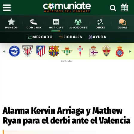
PUNTOS
COMUNIO
NOTICIAS
JUGADORES
ONCES
DUDAS
MERCADO
FICHAJES
AYUDA
◀︎
▶︎
Publicidad
Alarma Kervin Arriaga y Mathew
Ryan para el derbi ante el Valencia