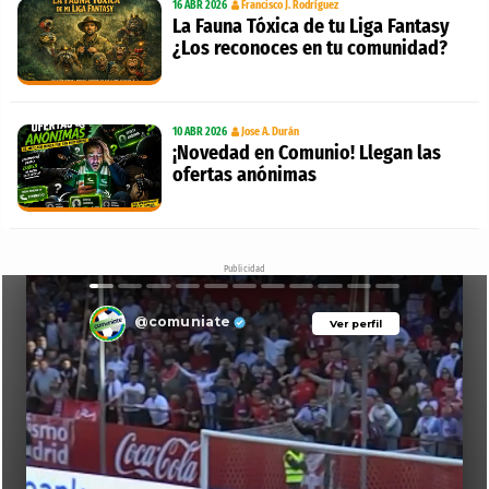
16 ABR 2026
Francisco J. Rodríguez
La Fauna Tóxica de tu Liga Fantasy
¿Los reconoces en tu comunidad?
10 ABR 2026
Jose A. Durán
¡Novedad en Comunio! Llegan las
ofertas anónimas
Publicidad
@comuniate
Ver perfil
Ver perfil