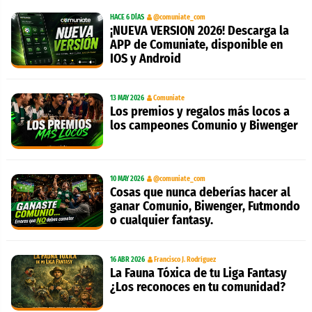
HACE 6 DÍAS
@comuniate_com
¡NUEVA VERSION 2026! Descarga la
APP de Comuniate, disponible en
IOS y Android
13 MAY 2026
Comuniate
Los premios y regalos más locos a
los campeones Comunio y Biwenger
10 MAY 2026
@comuniate_com
Cosas que nunca deberías hacer al
ganar Comunio, Biwenger, Futmondo
o cualquier fantasy.
16 ABR 2026
Francisco J. Rodríguez
La Fauna Tóxica de tu Liga Fantasy
¿Los reconoces en tu comunidad?