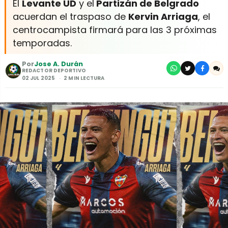
El
Levante UD
y el
Partizán de Belgrado
acuerdan el traspaso de
Kervin Arriaga
, el
centrocampista firmará para las 3 próximas
temporadas.
Por
Jose A. Durán
REDACTOR DEPORTIVO
02 JUL 2025
2 MIN LECTURA