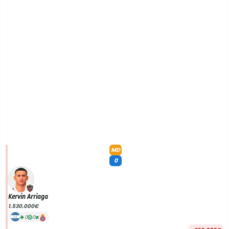
MD
0
Kervin Arriaga
1.530.000€
0
0