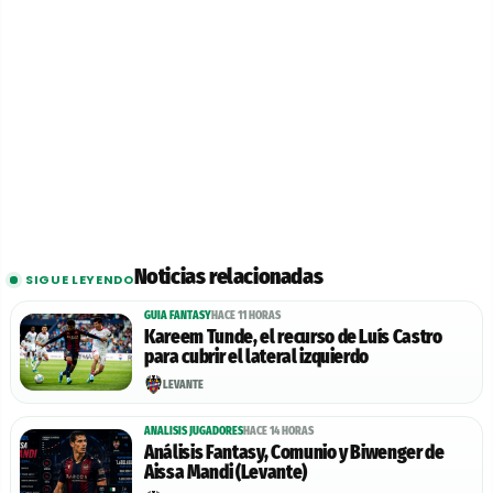
Noticias relacionadas
SIGUE LEYENDO
GUIA FANTASY
HACE 11 HORAS
Kareem Tunde, el recurso de Luís Castro
para cubrir el lateral izquierdo
LEVANTE
ANALISIS JUGADORES
HACE 14 HORAS
Análisis Fantasy, Comunio y Biwenger de
Aissa Mandi (Levante)