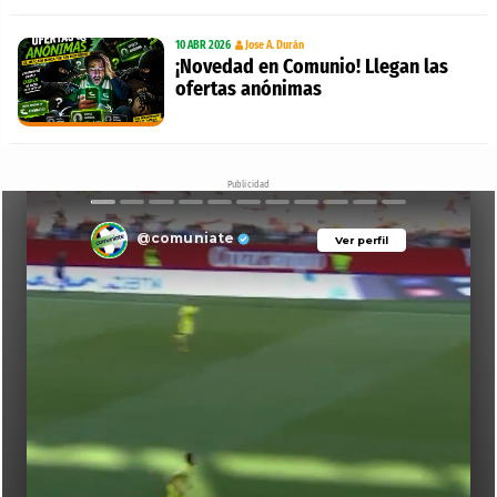
10 ABR 2026
Jose A. Durán
¡Novedad en Comunio! Llegan las
ofertas anónimas
Publicidad
@comuniate
Ver perfil
Ver perfil