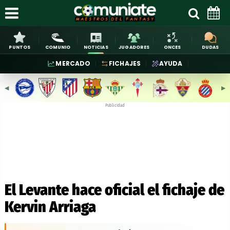
PUNTOS
COMUNIO
NOTICIAS
JUGADORES
ONCES
DUDAS
MERCADO
FICHAJES
AYUDA
◀︎
▶︎
Publicidad
El Levante hace oficial el fichaje de
Kervin Arriaga