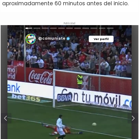
aproximadamente 60 minutos antes del inicio.
Publicidad
@comuniate
Ver perfil
Ver perfil