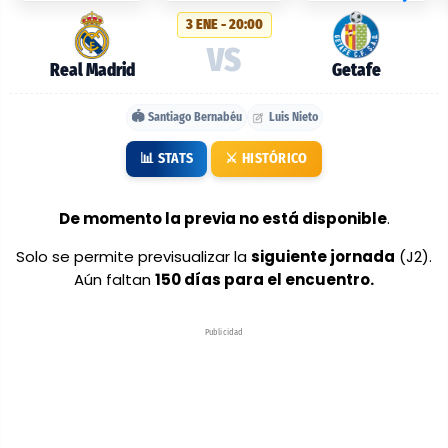
probables:
3 ENE - 20:00
Real
VS
Madrid
Real Madrid
Getafe
vs
🏟️ Santiago Bernabéu
Luis Nieto
Getafe
📊 STATS
⚔️ HISTÓRICO
De momento la previa no está disponible
.
Solo se permite previsualizar la
siguiente jornada
(J2).
Aún faltan
150 días para el encuentro.
Publicidad