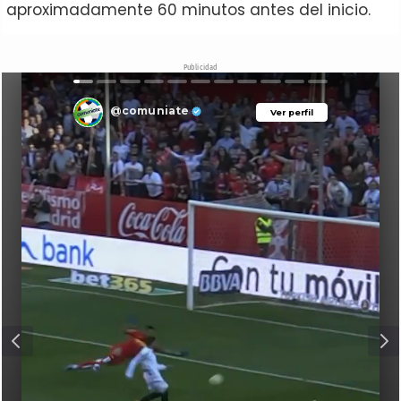
aproximadamente 60 minutos antes del inicio.
Publicidad
@comuniate
Ver perfil
Ver perfil