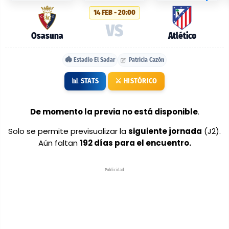
probables:
14 FEB - 20:00
Osasuna
VS
vs
Osasuna
Atlético
Atlético
🏟️ Estadio El Sadar
Patricia Cazón
📊 STATS
⚔️ HISTÓRICO
De momento la previa no está disponible
.
Solo se permite previsualizar la
siguiente jornada
(J2).
Aún faltan
192 días para el encuentro.
Publicidad