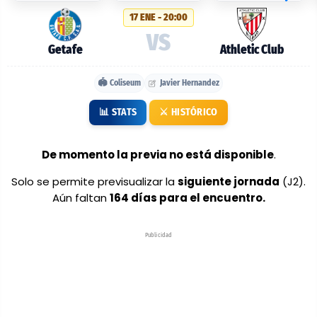
probables:
17 ENE - 20:00
Getafe
VS
vs
Getafe
Athletic Club
Athletic
🏟️ Coliseum
Javier Hernandez
Club
📊 STATS
⚔️ HISTÓRICO
De momento la previa no está disponible
.
Solo se permite previsualizar la
siguiente jornada
(J2).
Aún faltan
164 días para el encuentro.
Publicidad