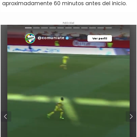
aproximadamente 60 minutos antes del inicio.
Publicidad
@comuniate
Ver perfil
Ver perfil