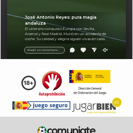
José Antonio Reyes: pura magia
andaluza
El utrerano conquistó Europa con Sevilla,
Arsenal y Real Madrid. Murió en un accidente de
coche. Su calidad y alegría siguen vivas en cada
balón.
Añadir un comentario ...