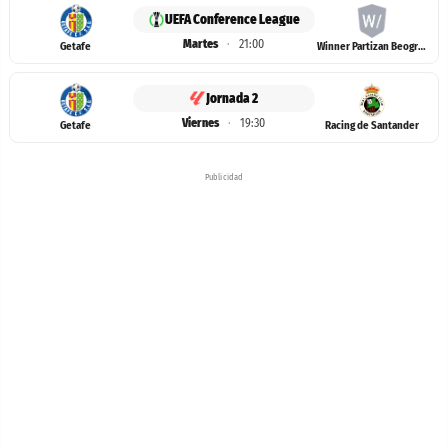
UEFA Conference League
Martes
·
21:00
Getafe
Winner Partizan Beograd / Tobol
Jornada 2
Viernes
·
19:30
Getafe
Racing de Santander
Publicidad