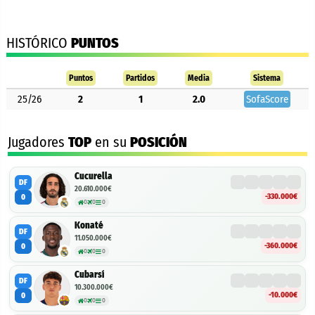
HISTÓRICO
PUNTOS
Puntos
Partidos
Media
Sistema
25/26
2
1
2.0
SofaScore
Jugadores
TOP
en su
POSICIÓN
Cucurella
DF
20.610.000€
-330.000€
0
0
0
0
Konaté
DF
11.050.000€
-360.000€
0
0
0
0
Cubarsí
DF
10.300.000€
-10.000€
0
0
0
0