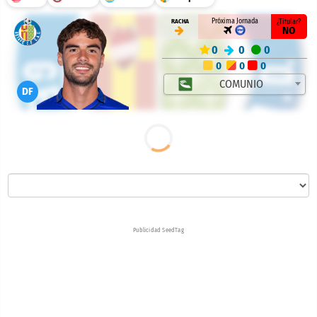
Próxima Jornada
RACHA
¿Titular?
NO
0
0
0
0
0
0
COMUNIO
DF
Publicidad SeedTag