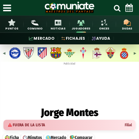
PUNTOS
COMUNIO
NOTICIAS
JUGADORES
ONCES
DUDAS
MERCADO
FICHAJES
AYUDA
◀︎
▶︎
Publicidad
Jorge Montes
FUERA DE LA LISTA
Filial
Ficha
Minutos
Mercado
Comparar