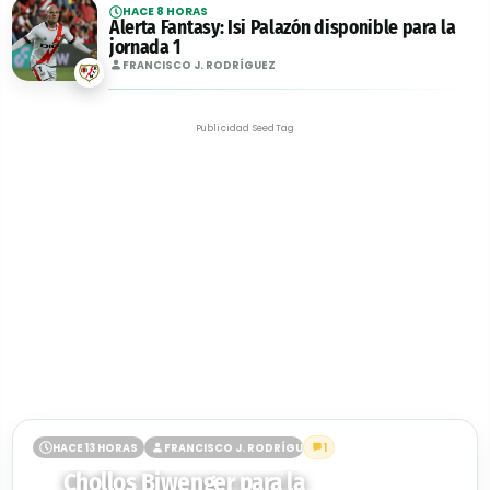
HACE 8 HORAS
Alerta Fantasy: Isi Palazón disponible para la
jornada 1
FRANCISCO J. RODRÍGUEZ
Publicidad SeedTag
HACE 13 HORAS
FRANCISCO J. RODRÍGUEZ
1
Chollos Biwenger para la