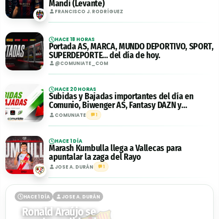
Mandi (Levante)
FRANCISCO J. RODRÍGUEZ
HACE 18 HORAS
Portada AS, MARCA, MUNDO DEPORTIVO, SPORT,
SUPERDEPORTE... del día de hoy.
@COMUNIATE_COM
HACE 20 HORAS
Subidas y Bajadas importantes del día en
Comunio, Biwenger AS, Fantasy DAZN y
Futmondo - 08/08/2026
COMUNIATE
1
HACE 1 DÍA
Marash Kumbulla llega a Vallecas para
apuntalar la zaga del Rayo
JOSE A. DURÁN
1
HACE 1 DÍA
JOSE A. DURÁN
Ronald Araújo se