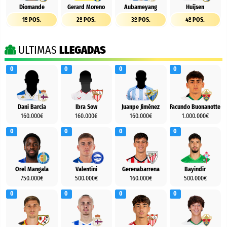
Diomande
Gerard Moreno
Aubameyang
Huijsen
1º POS.
2º POS.
3º POS.
4º POS.
ULTIMAS
LLEGADAS
0
0
0
0
Dani Barcia
Ibra Sow
Juanpe Jiménez
Facundo Buonanotte
160.000€
160.000€
160.000€
1.000.000€
0
0
0
0
Orel Mangala
Valentini
Gerenabarrena
Bayindir
750.000€
500.000€
160.000€
500.000€
0
0
0
0