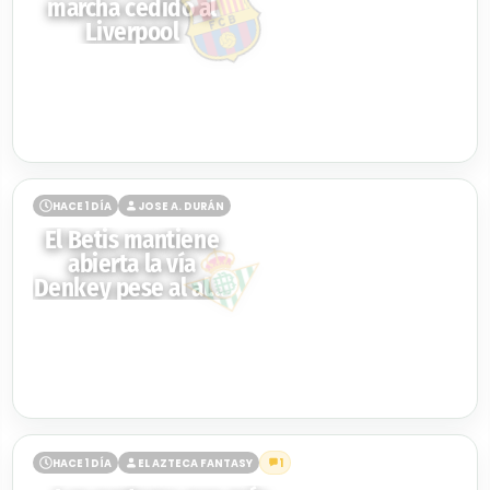
marcha cedido al
Liverpool
HACE 1 DÍA
JOSE A. DURÁN
El Betis mantiene
abierta la vía
Denkey pese al alto
coste
HACE 1 DÍA
EL AZTECA FANTASY
1