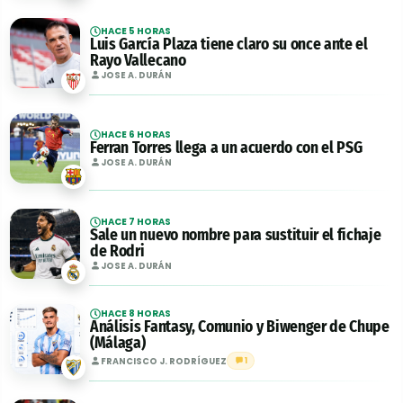
HACE 5 HORAS
Luis García Plaza tiene claro su once ante el
Rayo Vallecano
JOSE A. DURÁN
HACE 6 HORAS
Ferran Torres llega a un acuerdo con el PSG
JOSE A. DURÁN
HACE 7 HORAS
Sale un nuevo nombre para sustituir el fichaje
de Rodri
JOSE A. DURÁN
HACE 8 HORAS
Análisis Fantasy, Comunio y Biwenger de Chupe
(Málaga)
FRANCISCO J. RODRÍGUEZ
1