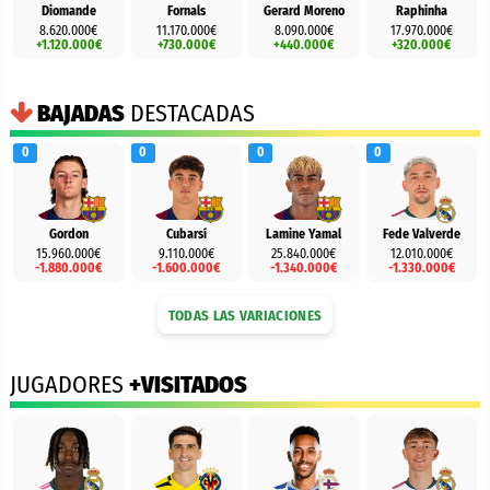
Diomande
Fornals
Gerard Moreno
Raphinha
8.620.000€
11.170.000€
8.090.000€
17.970.000€
+1.120.000€
+730.000€
+440.000€
+320.000€
BAJADAS
DESTACADAS
0
0
0
0
Gordon
Cubarsí
Lamine Yamal
Fede Valverde
15.960.000€
9.110.000€
25.840.000€
12.010.000€
-1.880.000€
-1.600.000€
-1.340.000€
-1.330.000€
TODAS LAS VARIACIONES
JUGADORES
+VISITADOS