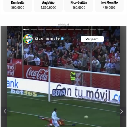
Kumbulla
Angeliño
Nico Guillén
Javi Morcillo
500.000€
1.860.000€
160.000€
420.000€
Publicidad
@comuniate
Ver perfil
Ver perfil