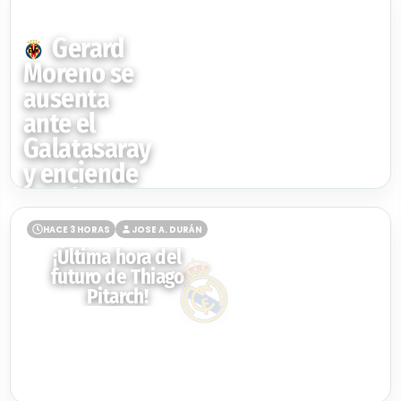
HACE 2 HORAS
JOSE A. DURÁN
Gerard
Moreno se
ausenta
ante el
Galatasaray
y enciende
las alarmas
en el
HACE 3 HORAS
JOSE A. DURÁN
Villarreal
¡Última hora del
futuro de Thiago
Pitarch!