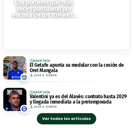
Los porteros que más
veces puntuaron por
encima de los 10P en la
temporada 25/26
HACE 1 DÍA
El Getafe apunta su medular con la cesión de
Orel Mangala
JOSE A. DURÁN
HACE 1 DÍA
Valentini ya es del Alavés: contrato hasta 2029
y llegada inmediata a la pretemporada
JOSE A. DURÁN
Ver todos los artículos