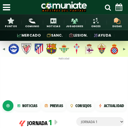
PUNTOS
COMUNIO
NOTICIAS
JUGADORES
ONCES
DUDAS
MERCADO
SANC.
LESION.
AYUDA
◀︎
▶︎
Publicidad
NOTICIAS
PREVIAS
CONSEJOS
ACTUALIDAD
1
JORNADA