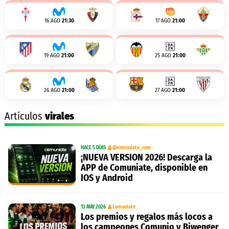
16 AGO
21:30
17 AGO
21:00
19 AGO
21:00
25 AGO
21:00
26 AGO
21:00
27 AGO
21:00
Artículos
virales
HACE 5 DÍAS
@comuniate_com
¡NUEVA VERSION 2026! Descarga la
APP de Comuniate, disponible en
IOS y Android
13 MAY 2026
Comuniate
Los premios y regalos más locos a
los campeones Comunio y Biwenger