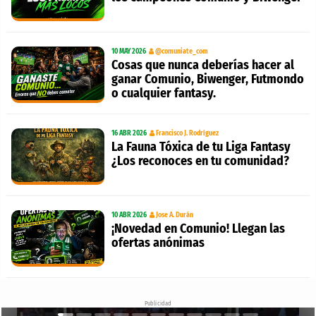
10 MAY 2026
@comuniate_com
Cosas que nunca deberías hacer al
ganar Comunio, Biwenger, Futmondo
o cualquier fantasy.
16 ABR 2026
Francisco J. Rodríguez
La Fauna Tóxica de tu Liga Fantasy
¿Los reconoces en tu comunidad?
10 ABR 2026
Jose A. Durán
¡Novedad en Comunio! Llegan las
ofertas anónimas
Publicidad