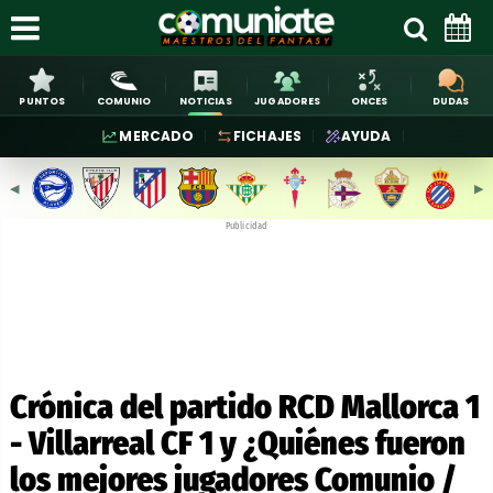
PUNTOS
COMUNIO
NOTICIAS
JUGADORES
ONCES
DUDAS
MERCADO
FICHAJES
AYUDA
◀︎
▶︎
Publicidad
Crónica del partido RCD Mallorca 1
- Villarreal CF 1 y ¿Quiénes fueron
los mejores jugadores Comunio /