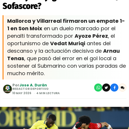
Sofascore?
Mallorca y Villarreal firmaron un empate 1-
1 en Son Moix
en un duelo marcado por el
penalti transformado por
Ayoze Pérez
, el
oportunismo de
Vedat Muriqi
antes del
descanso y la actuación decisiva de
Arnau
Tenas
, que pasó del error en el gol local a
sostener al Submarino con varias paradas de
mucho mérito.
Por
Jose A. Durán
REDACTOR DEPORTIVO
10 MAY 2026
4 MIN LECTURA