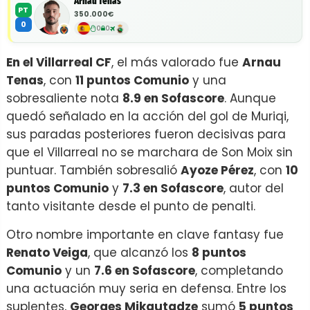
Arnau Tenas
PT
350.000€
0
0
0
En el Villarreal CF
, el más valorado fue
Arnau
Tenas
, con
11 puntos Comunio
y una
sobresaliente nota
8.9 en Sofascore
. Aunque
quedó señalado en la acción del gol de Muriqi,
sus paradas posteriores fueron decisivas para
que el Villarreal no se marchara de Son Moix sin
puntuar. También sobresalió
Ayoze Pérez
, con
10
puntos Comunio
y
7.3 en Sofascore
, autor del
tanto visitante desde el punto de penalti.
Otro nombre importante en clave fantasy fue
Renato Veiga
, que alcanzó los
8 puntos
Comunio
y un
7.6 en Sofascore
, completando
una actuación muy seria en defensa. Entre los
suplentes,
Georges Mikautadze
sumó
5 puntos