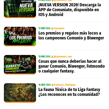
01 AGO 2026
@comuniate_com
¡NUEVA VERSION 2026! Descarga la
APP de Comuniate, disponible en
IOS y Android
13 MAY 2026
Comuniate
Los premios y regalos más locos a
los campeones Comunio y Biwenger
10 MAY 2026
@comuniate_com
Cosas que nunca deberías hacer al
ganar Comunio, Biwenger, Futmondo
o cualquier fantasy.
16 ABR 2026
Francisco J. Rodríguez
La Fauna Tóxica de tu Liga Fantasy
¿Los reconoces en tu comunidad?