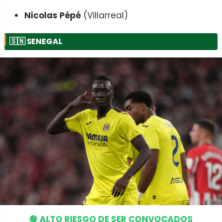
Nicolas Pépé
(Villarreal)
🇸🇳
SENEGAL
🟢 ALTO RIESGO DE SER CONVOCADOS