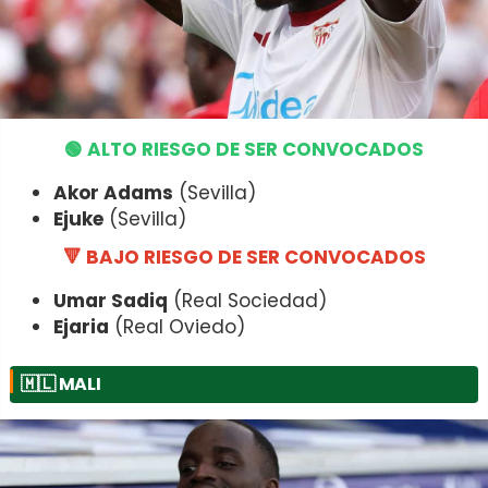
🟢 ALTO RIESGO DE SER CONVOCADOS
Akor Adams
(Sevilla)
Ejuke
(Sevilla)
🔻 BAJO RIESGO DE SER CONVOCADOS
Umar Sadiq
(Real Sociedad)
Ejaria
(Real Oviedo)
🇲🇱
MALI