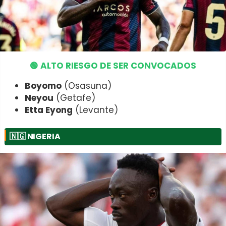
🟢 ALTO RIESGO DE SER CONVOCADOS
Boyomo
(Osasuna)
Neyou
(Getafe)
Etta Eyong
(Levante)
🇳🇬
NIGERIA