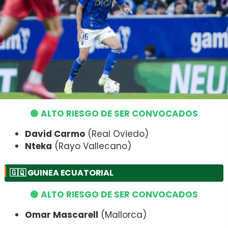
🟢 ALTO RIESGO DE SER CONVOCADOS
David Carmo
(Real Oviedo)
Nteka
(Rayo Vallecano)
🇬🇶
GUINEA ECUATORIAL
🟢 ALTO RIESGO DE SER CONVOCADOS
Omar Mascarell
(Mallorca)