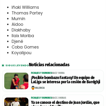
Iñaki Williams
Thomas Partey
Mumin
Aidoo
Diakhaby
Ilaix Moriba
Djené
Coba Gomes
Koyalipou
Noticias relacionadas
SIGUE LEYENDO
FICHAJES Y RUMORES
HACE 1 HORA
¡Posible bombazo Fantasy! Un equipo de
LaLiga se interesa por la cesión de Bardghji
VALENCIA
FICHAJES Y RUMORES
HACE 2 HORAS
Ya se conoce el destino de Joan Jordán, que