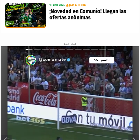
10 ABR 2026
Jose A. Durán
¡Novedad en Comunio! Llegan las
ofertas anónimas
Publicidad
@comuniate
Ver perfil
Ver perfil