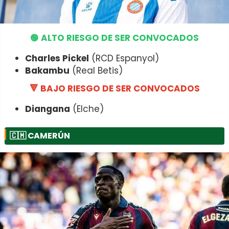
🟢 ALTO RIESGO DE SER CONVOCADOS
Charles Pickel
(RCD Espanyol)
Bakambu
(Real Betis)
🔻 BAJO RIESGO DE SER CONVOCADOS
Diangana
(Elche)
🇨🇲
CAMERÚN