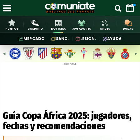
PUNTOS
COMUNIO
NOTICIAS
JUGADORES
ONCES
DUDAS
MERCADO
SANC.
LESION.
AYUDA
◀︎
▶︎
Publicidad
Guía Copa África 2025: jugadores,
fechas y recomendaciones