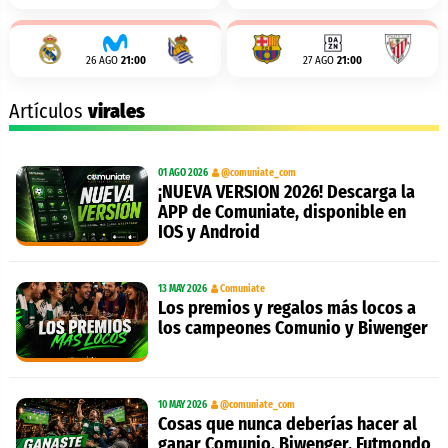
26 AGO
21:00
27 AGO
21:00
Artículos
virales
01 AGO 2026
@comuniate_com
¡NUEVA VERSION 2026! Descarga la
APP de Comuniate, disponible en
IOS y Android
13 MAY 2026
Comuniate
Los premios y regalos más locos a
los campeones Comunio y Biwenger
10 MAY 2026
@comuniate_com
Cosas que nunca deberías hacer al
ganar Comunio, Biwenger, Futmondo