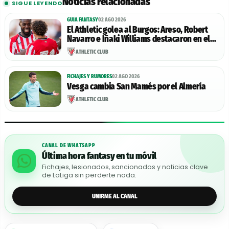
Noticias relacionadas
SIGUE LEYENDO
GUIA FANTASY
02 AGO 2026
El Athletic golea al Burgos: Areso, Robert
Navarro e Iñaki Williams destacaron en el
encuentro.
ATHLETIC CLUB
FICHAJES Y RUMORES
02 AGO 2026
Vesga cambia San Mamés por el Almería
ATHLETIC CLUB
CANAL DE WHATSAPP
Última hora fantasy en tu móvil
Fichajes, lesionados, sancionados y noticias clave
de LaLiga sin perderte nada.
UNIRME AL CANAL