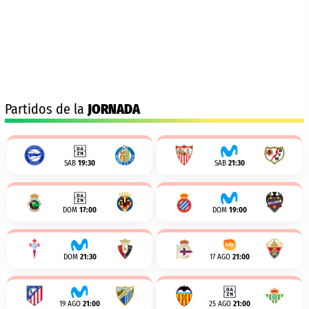
Partidos de la
JORNADA
SAB
19:30
SAB
21:30
DOM
17:00
DOM
19:00
DOM
21:30
17 AGO
21:00
19 AGO
21:00
25 AGO
21:00