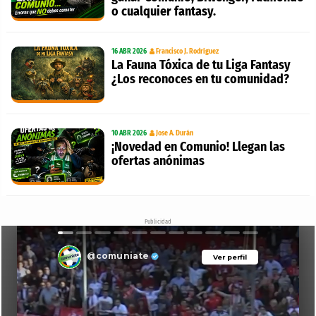
o cualquier fantasy.
16 ABR 2026
Francisco J. Rodríguez
La Fauna Tóxica de tu Liga Fantasy
¿Los reconoces en tu comunidad?
10 ABR 2026
Jose A. Durán
¡Novedad en Comunio! Llegan las
ofertas anónimas
Publicidad
@comuniate
Ver perfil
Ver perfil