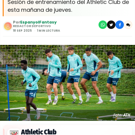
Sesión de entrenamiento del Athletic Club de
esta mañana de jueves.
Por
EspanyolFantasy
REDACTOR DEPORTIVO
18 SEP 2025
1 MIN LECTURA
Foto:
ATH
Athletic Club