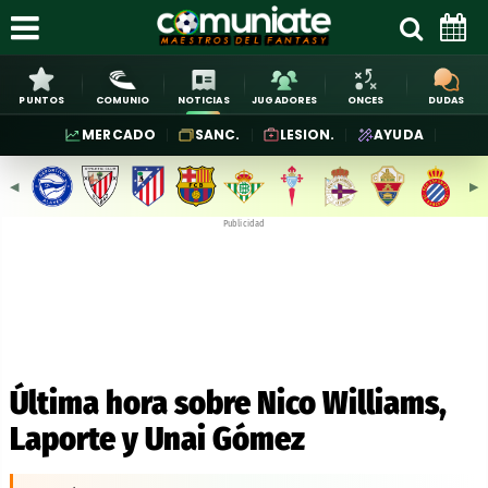
PUNTOS
COMUNIO
NOTICIAS
JUGADORES
ONCES
DUDAS
MERCADO
SANC.
LESION.
AYUDA
◀︎
▶︎
Publicidad
Última hora sobre Nico Williams,
Laporte y Unai Gómez