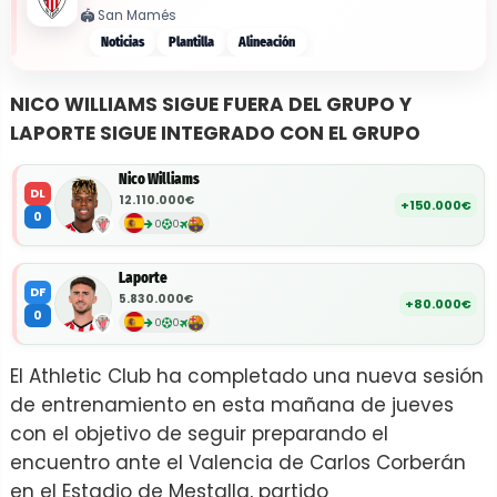
🏟️
San Mamés
Noticias
Plantilla
Alineación
NICO WILLIAMS SIGUE FUERA DEL GRUPO Y
LAPORTE SIGUE INTEGRADO CON EL GRUPO
Nico Williams
DL
12.110.000€
+150.000€
0
0
0
Laporte
DF
5.830.000€
+80.000€
0
0
0
El Athletic Club ha completado una nueva sesión
de entrenamiento en esta mañana de jueves
con el objetivo de seguir preparando el
encuentro ante el Valencia de Carlos Corberán
en el Estadio de Mestalla, partido