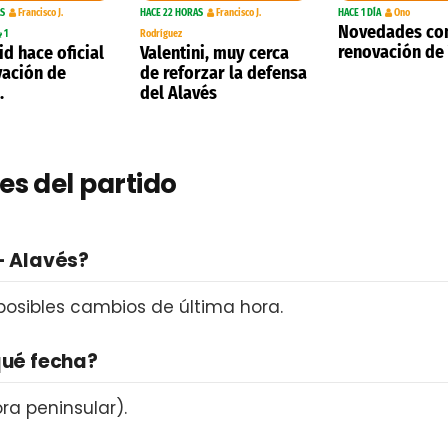
AS
Francisco J.
HACE 22 HORAS
Francisco J.
HACE 1 DÍA
Ono
Novedades con
1
Rodríguez
renovación de 
id hace oficial
Valentini, muy cerca
vación de
de reforzar la defensa
.
del Alavés
es del partido
- Alavés?
 posibles cambios de última hora.
qué fecha?
ra peninsular).