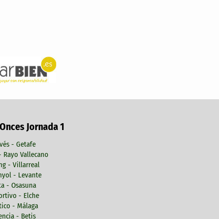
 Onces Jornada 1
vés - Getafe
 - Rayo Vallecano
ng - Villarreal
yol - Levante
ta - Osasuna
rtivo - Elche
tico - Málaga
encia - Betis