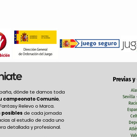
Previas y
Ala
España, dónde te damos toda
Sevilla
tu campeonato Comunio
,
Raci
Fantasy Relevo o Marca.
Espan
 posibles
de cada jornada
Cel
acias al estudio de cada uno
Depo
ra detallada y profesional.
Atlé
Val