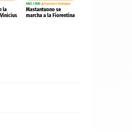
HACE 2 DÍAS
Francisco J. Rodríguez
 la
Mastantuono se
Vinicius
marcha a la Fiorentina