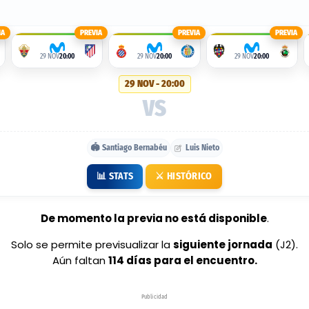
IA
PREVIA
PREVIA
PREVIA
29 NOV
20:00
29 NOV
20:00
29 NOV
20:00
29 NOV - 20:00
VS
🏟️ Santiago Bernabéu
Luis Nieto
📊 STATS
⚔️ HISTÓRICO
De momento la previa no está disponible
.
Solo se permite previsualizar la
siguiente jornada
(J2).
Aún faltan
114 días para el encuentro.
Publicidad