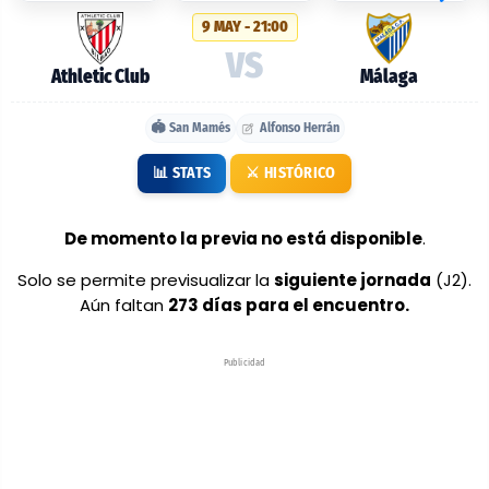
probables:
9 MAY - 21:00
Athletic
VS
Club
Athletic Club
Málaga
vs
🏟️ San Mamés
Alfonso Herrán
Málaga
📊 STATS
⚔️ HISTÓRICO
De momento la previa no está disponible
.
Solo se permite previsualizar la
siguiente jornada
(J2).
Aún faltan
273 días para el encuentro.
Publicidad