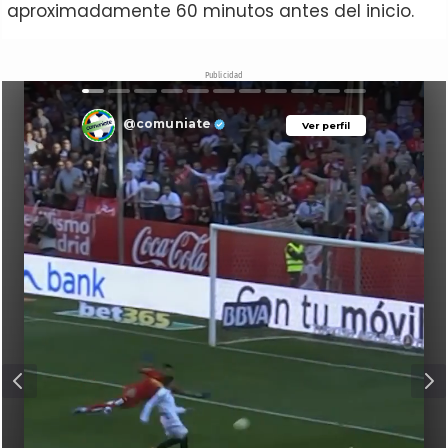
aproximadamente 60 minutos antes del inicio.
Publicidad
@comuniate
Ver perfil
Ver perfil