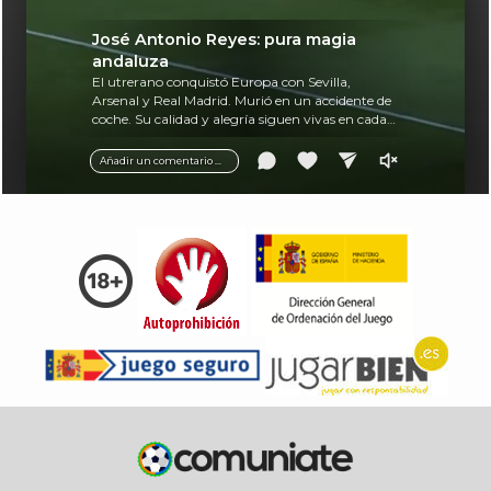
José Antonio Reyes: pura magia
andaluza
El utrerano conquistó Europa con Sevilla,
Arsenal y Real Madrid. Murió en un accidente de
coche. Su calidad y alegría siguen vivas en cada
balón.
Añadir un comentario ...