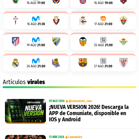
16 AGO
17:00
16 AGO
19:00
16 AGO
21:30
17 AGO
21:00
19 AGO
21:00
25 AGO
21:00
26 AGO
21:00
27 AGO
21:00
Artículos
virales
01 AGO 2026
@comuniate_com
¡NUEVA VERSION 2026! Descarga la
APP de Comuniate, disponible en
IOS y Android
13 MAY 2026
Comuniate