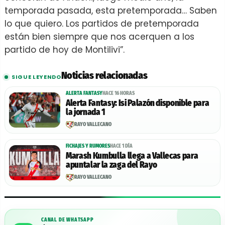
temporada pasada, esta pretemporada… Saben
lo que quiero. Los partidos de pretemporada
están bien siempre que nos acerquen a los
partido de hoy de Montilivi”.
Noticias relacionadas
SIGUE LEYENDO
ALERTA FANTASY
HACE 16 HORAS
Alerta Fantasy: Isi Palazón disponible para
la jornada 1
RAYO VALLECANO
FICHAJES Y RUMORES
HACE 1 DÍA
Marash Kumbulla llega a Vallecas para
apuntalar la zaga del Rayo
RAYO VALLECANO
CANAL DE WHATSAPP