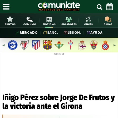
PUNTOS
COMUNIO
NOTICIAS
JUGADORES
ONCES
DUDAS
MERCADO
SANC.
LESION.
AYUDA
◀︎
▶︎
Publicidad
Iñigo Pérez sobre Jorge De Frutos y
la victoria ante el Girona