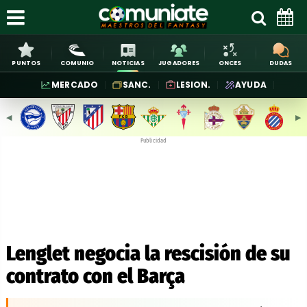
PUNTOS
COMUNIO
NOTICIAS
JUGADORES
ONCES
DUDAS
MERCADO
SANC.
LESION.
AYUDA
◀︎
▶︎
Publicidad
Lenglet negocia la rescisión de su
contrato con el Barça