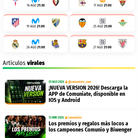
16 AGO
21:30
17 AGO
21:00
19 AGO
21:00
25 AGO
21:00
26 AGO
21:00
27 AGO
21:00
Artículos
virales
01 AGO 2026
@comuniate_com
¡NUEVA VERSION 2026! Descarga la
APP de Comuniate, disponible en
IOS y Android
13 MAY 2026
Comuniate
Los premios y regalos más locos a
los campeones Comunio y Biwenger