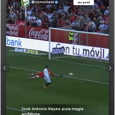
@comuniate
Ver perfil
Ver perfil
José Antonio Reyes: pura magia
andaluza