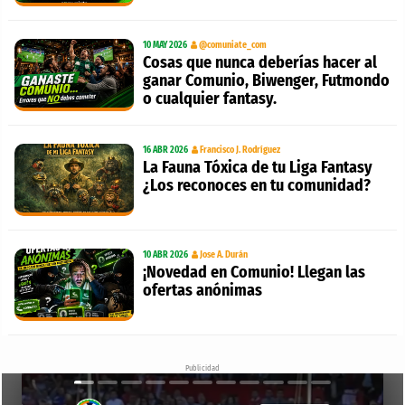
10 MAY 2026
@comuniate_com
Cosas que nunca deberías hacer al
ganar Comunio, Biwenger, Futmondo
o cualquier fantasy.
16 ABR 2026
Francisco J. Rodríguez
La Fauna Tóxica de tu Liga Fantasy
¿Los reconoces en tu comunidad?
10 ABR 2026
Jose A. Durán
¡Novedad en Comunio! Llegan las
ofertas anónimas
Publicidad