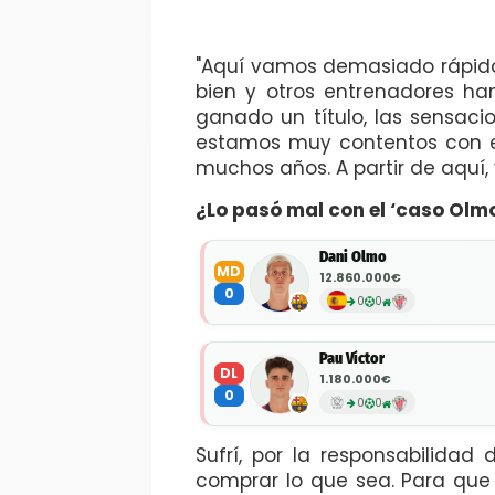
"Aquí vamos demasiado rápido 
bien y otros entrenadores h
ganado un título, las sensaci
estamos muy contentos con el
muchos años. A partir de aquí, 
¿Lo pasó mal con el ‘caso Olm
Dani Olmo
MD
12.860.000€
0
0
0
Pau Víctor
DL
1.180.000€
0
0
0
Sufrí, por la responsabilidad
comprar lo que sea. Para que 