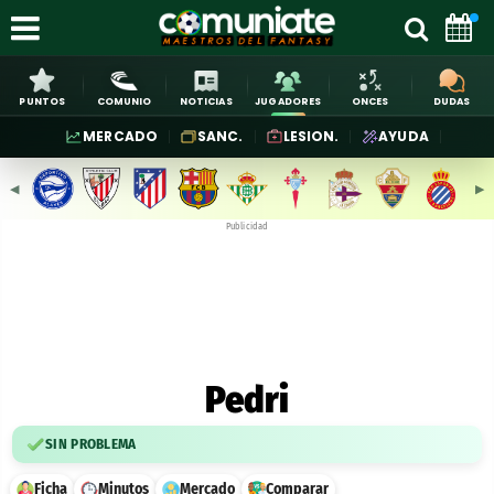
PUNTOS
COMUNIO
NOTICIAS
JUGADORES
ONCES
DUDAS
MERCADO
SANC.
LESION.
AYUDA
◀︎
▶︎
Publicidad
Pedri
SIN PROBLEMA
Ficha
Minutos
Mercado
Comparar