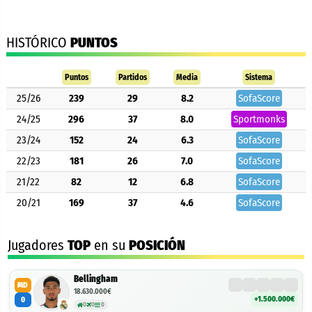
HISTÓRICO
PUNTOS
Puntos
Partidos
Media
Sistema
25/26
239
29
8.2
SofaScore
24/25
296
37
8.0
Sportmonks
23/24
152
24
6.3
SofaScore
22/23
181
26
7.0
SofaScore
21/22
82
12
6.8
SofaScore
20/21
169
37
4.6
SofaScore
Jugadores
TOP
en su
POSICIÓN
Bellingham
MD
18.630.000€
+1.500.000€
0
0
0
0