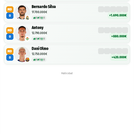
Bernardo Silva
MD
17.700.000€
+1.690.000€
0
0
0
0
Antony
MD
12.790.000€
+880.000€
0
0
0
0
Dani Olmo
MD
12.750.000€
+420.000€
0
0
0
0
Publicidad