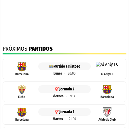
PRÓXIMOS
PARTIDOS
Partido amistoso
Lunes
·
20:00
Barcelona
Al Ahly FC
Jornada 2
Viernes
·
21:30
Elche
Barcelona
Jornada 1
Martes
·
21:00
Barcelona
Athletic Club