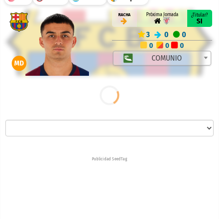
Próxima Jornada
RACHA
¿Titular?
SI
3
0
0
0
0
0
COMUNIO
MD
Publicidad SeedTag