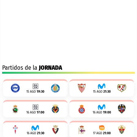
Partidos de la
JORNADA
15 AGO
19:30
15 AGO
21:30
16 AGO
17:00
16 AGO
19:00
16 AGO
21:30
17 AGO
21:00