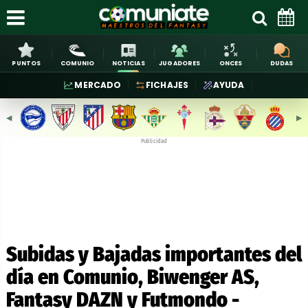
PUNTOS
COMUNIO
NOTICIAS
JUGADORES
ONCES
DUDAS
MERCADO
FICHAJES
AYUDA
◀︎
▶︎
Publicidad
Subidas y Bajadas importantes del
día en Comunio, Biwenger AS,
Fantasy DAZN y Futmondo -