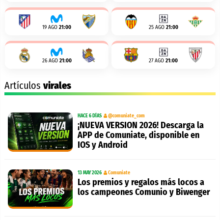
19 AGO
21:00
25 AGO
21:00
26 AGO
21:00
27 AGO
21:00
Artículos
virales
HACE 6 DÍAS
@comuniate_com
¡NUEVA VERSION 2026! Descarga la
APP de Comuniate, disponible en
IOS y Android
13 MAY 2026
Comuniate
Los premios y regalos más locos a
los campeones Comunio y Biwenger