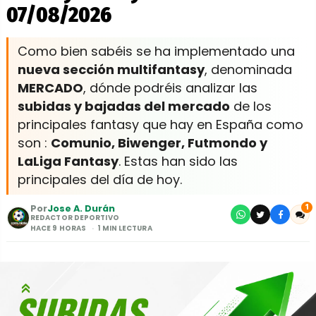
07/08/2026
Como bien sabéis se ha implementado una
nueva sección multifantasy
, denominada
MERCADO
, dónde podréis analizar las
subidas y bajadas del mercado
de los
principales fantasy que hay en España como
son :
Comunio, Biwenger, Futmondo y
LaLiga Fantasy
. Estas han sido las
principales del día de hoy.
Por
Jose A. Durán
1
REDACTOR DEPORTIVO
HACE 9 HORAS
1 MIN LECTURA