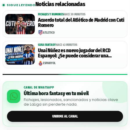
Noticias relacionadas
SIGUE LEYENDO
FICHAJES Y RUMORES
HACE 30 MINUTOS
Acuerdo total del Atlético de Madrid con Cuti
Romero
ATLÉTICO
GUIA FANTASY
HACE 43 MINUTOS
Unai Núñez es nuevo jugador del RCD
Espanyol: ¿Se puede considerar una
oportunidad Fantasy?
ESPANYOL
CANAL DE WHATSAPP
Última hora fantasy en tu móvil
Fichajes, lesionados, sancionados y noticias clave
de LaLiga sin perderte nada.
UNIRME AL CANAL