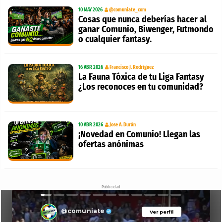
10 MAY 2026
@comuniate_com
Cosas que nunca deberías hacer al
ganar Comunio, Biwenger, Futmondo
o cualquier fantasy.
16 ABR 2026
Francisco J. Rodríguez
La Fauna Tóxica de tu Liga Fantasy
¿Los reconoces en tu comunidad?
10 ABR 2026
Jose A. Durán
¡Novedad en Comunio! Llegan las
ofertas anónimas
Publicidad
@comuniate
Ver perfil
Ver perfil