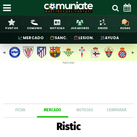
PUNTOS
COMUNIO
NOTICIAS
JUGADORES
ONCES
DUDAS
MERCADO
SANC.
LESION.
AYUDA
◀︎
▶︎
Publicidad
FICHA
MERCADO
NOTICIAS
COMPARAR
Ristic