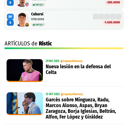
-280.000€
0
0
0
0
Cubarsí
DF
9.110.000€
-1.600.000€
0
0
0
0
ARTÍCULOS de
Ristic
29 DIC 2025
EspanyolFantasy
Nueva lesión en la defensa del
Celta
13 OCT 2025
EspanyolFantasy
Garcés sobre Mingueza, Radu,
Marcos Alonso, Aspas, Bryan
Zaragoza, Borja Iglesias, Beltrán,
Alfon, Fer López y Giráldez