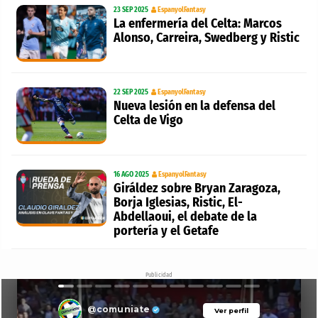
23 SEP 2025
EspanyolFantasy
La enfermería del Celta: Marcos
Alonso, Carreira, Swedberg y Ristic
22 SEP 2025
EspanyolFantasy
Nueva lesión en la defensa del
Celta de Vigo
16 AGO 2025
EspanyolFantasy
Giráldez sobre Bryan Zaragoza,
Borja Iglesias, Ristic, El-
Abdellaoui, el debate de la
portería y el Getafe
Publicidad
@comuniate
Ver perfil
Ver perfil