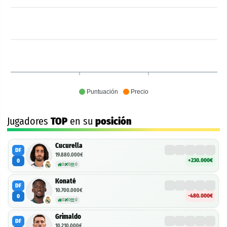
Puntuación
Precio
Jugadores
TOP
en su
posición
Cucurella
DF
19.880.000€
+230.000€
0
0
0
0
Konaté
DF
10.700.000€
-480.000€
0
0
0
0
Grimaldo
DF
10.210.000€