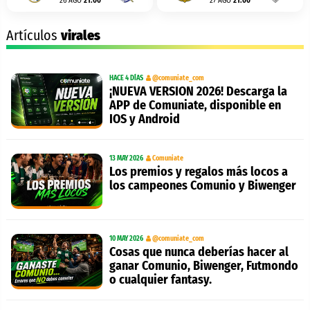
26 AGO
21:00
27 AGO
21:00
Artículos
virales
HACE 4 DÍAS
@comuniate_com
¡NUEVA VERSION 2026! Descarga la
APP de Comuniate, disponible en
IOS y Android
13 MAY 2026
Comuniate
Los premios y regalos más locos a
los campeones Comunio y Biwenger
10 MAY 2026
@comuniate_com
Cosas que nunca deberías hacer al
ganar Comunio, Biwenger, Futmondo
o cualquier fantasy.