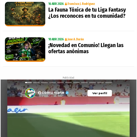
16 ABR 2026
Francisco J. Rodríguez
La Fauna Tóxica de tu Liga Fantasy
¿Los reconoces en tu comunidad?
10 ABR 2026
Jose A. Durán
¡Novedad en Comunio! Llegan las
ofertas anónimas
Publicidad
@comuniate
Ver perfil
Ver perfil