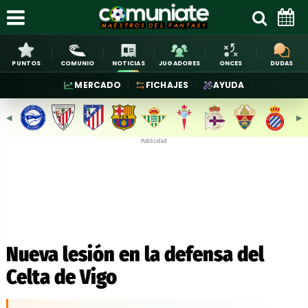
PUNTOS
COMUNIO
NOTICIAS
JUGADORES
ONCES
DUDAS
MERCADO
FICHAJES
AYUDA
◀︎
▶︎
Publicidad
Nueva lesión en la defensa del
Celta de Vigo