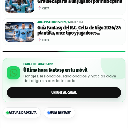
Giráldez aparta a un jugador por indisciplina
CELTA
ANALISIS EQUIPOS 2026/27
HACE 1 DÍA
Guía Fantasy del R.C. Celta de Vigo 2026/27:
plantilla, once tipo y jugadores
recomendables
CELTA
CANAL DE WHATSAPP
Última hora fantasy en tu móvil
Fichajes, lesionados, sancionados y noticias clave
de LaLiga sin perderte nada.
UNIRME AL CANAL
ACTUALIDAD
CELTA
GUIA FANTASY