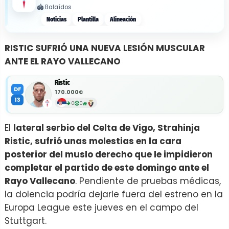
🏟️
Balaídos
Noticias
Plantilla
Alineación
RISTIC SUFRIÓ UNA NUEVA LESIÓN MUSCULAR
ANTE EL RAYO VALLECANO
Ristic
DF
170.000€
13
0
0
El
lateral serbio del Celta de Vigo, Strahinja
Ristic, sufrió unas molestias en la cara
posterior del muslo derecho que le impidieron
completar el partido de este domingo ante el
Rayo Vallecano
. Pendiente de pruebas médicas,
la dolencia podría dejarle fuera del estreno en la
Europa League este jueves en el campo del
Stuttgart.