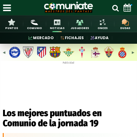
PUNTOS
COMUNIO
NOTICIAS
JUGADORES
ONCES
DUDAS
MERCADO
FICHAJES
AYUDA
◀︎
▶︎
Publicidad
Los mejores puntuados en
Comunio de la jornada 19