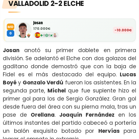
VALLADOLID 2-2 ELCHE
Josan
MD
170.000€
-10.000€
0
0
0
Josan
anotó su primer doblete en primera
división. Se adelantó el Elche con dos golazos del
gaditano donde demostró que con la baja de
Fidel es el más destacado del equipo.
Lucas
Boyé
y
Gonzalo Verdú
fueron los asistentes. En la
segunda parte,
Míchel
que fue suplente hizo el
primer gol para los de Sergio González. Gran gol
desde fuera del área con su pierna mala, tras un
pase de
Orellana
.
Joaquín Fernández
en los
últimos instantes del partido cabeceó a portería
un balón exquisito botado por
Hervías
para