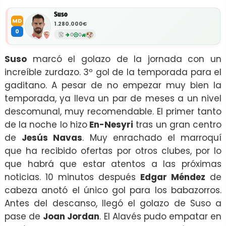
Suso
MD
1.280.000€
0
0
0
Suso
marcó el golazo de la jornada con un
increíble zurdazo. 3º gol de la temporada para el
gaditano. A pesar de no empezar muy bien la
temporada, ya lleva un par de meses a un nivel
descomunal, muy recomendable. El primer tanto
de la noche lo hizo
En-Nesyri
tras un gran centro
de
Jesús Navas
. Muy enrachado el marroquí
que ha recibido ofertas por otros clubes, por lo
que habrá que estar atentos a las próximas
noticias. 10 minutos después
Edgar Méndez
de
cabeza anotó el único gol para los babazorros.
Antes del descanso, llegó el golazo de Suso a
pase de
Joan Jordan
. El Alavés pudo empatar en