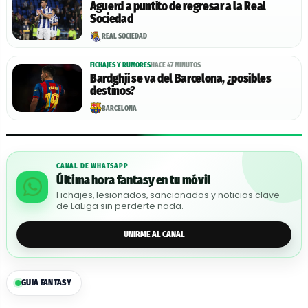
Aguerd a puntito de regresar a la Real
Sociedad
REAL SOCIEDAD
FICHAJES Y RUMORES
HACE 47 MINUTOS
Bardghji se va del Barcelona, ¿posibles
destinos?
BARCELONA
CANAL DE WHATSAPP
Última hora fantasy en tu móvil
Fichajes, lesionados, sancionados y noticias clave
de LaLiga sin perderte nada.
UNIRME AL CANAL
GUIA FANTASY