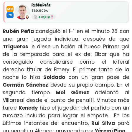
Rubén Peña
MD
560.000€
75
0
0
Rubén Peña
consiguió el 1-1 en el minuto 28 con
una gran jugada individual después de que
Trigueros
le diese un balón al hueco. Primer gol
de la temporada para el ex del Eibar que ha
conseguido consolidarse como el lateral
derecho titular de Emery. El primer tanto de la
noche lo hizo
Soldado
con un gran pase de
Germán Sánchez
desde su propio campo. En el
segundo tiempo
Moi Gómez
adelantó al
Villarreal desde el punto de penalti. Minutos más
tarde
Kenedy
hizo el jugadón del partido con un
zurdazo incluido para lograr el empate. En los
últimos instantes del encuentro,
Rui Silva
paró
un penalti a Alcacer provocado por
Yéremi Pino
.