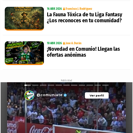
16 ABR 2026
Francisco J. Rodríguez
La Fauna Tóxica de tu Liga Fantasy
¿Los reconoces en tu comunidad?
10 ABR 2026
Jose A. Durán
¡Novedad en Comunio! Llegan las
ofertas anónimas
Publicidad
@comuniate
Ver perfil
Ver perfil