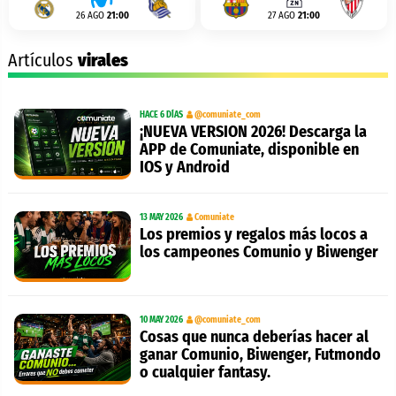
26 AGO
21:00
27 AGO
21:00
Artículos
virales
HACE 6 DÍAS
@comuniate_com
¡NUEVA VERSION 2026! Descarga la
APP de Comuniate, disponible en
IOS y Android
13 MAY 2026
Comuniate
Los premios y regalos más locos a
los campeones Comunio y Biwenger
10 MAY 2026
@comuniate_com
Cosas que nunca deberías hacer al
ganar Comunio, Biwenger, Futmondo
o cualquier fantasy.