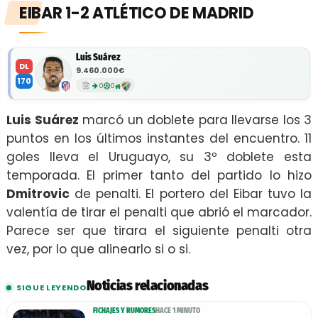
EIBAR 1-2 ATLÉTICO DE MADRID
Luis Suárez
DL
9.460.000€
170
0
0
Luis Suárez
marcó un doblete para llevarse los 3
puntos en los últimos instantes del encuentro. 11
goles lleva el Uruguayo, su 3º doblete esta
temporada. El primer tanto del partido lo hizo
Dmitrovic
de penalti. El portero del Eibar tuvo la
valentía de tirar el penalti que abrió el marcador.
Parece ser que tirara el siguiente penalti otra
vez, por lo que alinearlo si o si.
Noticias relacionadas
SIGUE LEYENDO
FICHAJES Y RUMORES
HACE 1 MINUTO